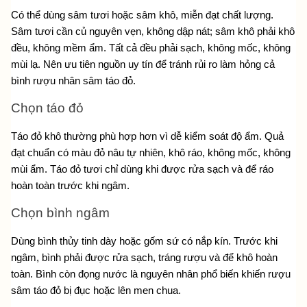
Có thể dùng sâm tươi hoặc sâm khô, miễn đạt chất lượng. 
Sâm tươi cần củ nguyên vẹn, không dập nát; sâm khô phải khô 
đều, không mềm ẩm. Tất cả đều phải sạch, không mốc, không 
mùi lạ. Nên ưu tiên nguồn uy tín để tránh rủi ro làm hỏng cả 
bình rượu nhân sâm táo đỏ.
Chọn táo đỏ
Táo đỏ khô thường phù hợp hơn vì dễ kiểm soát độ ẩm. Quả 
đạt chuẩn có màu đỏ nâu tự nhiên, khô ráo, không mốc, không 
mùi ẩm. Táo đỏ tươi chỉ dùng khi được rửa sạch và để ráo 
hoàn toàn trước khi ngâm.
Chọn bình ngâm
Dùng bình thủy tinh dày hoặc gốm sứ có nắp kín. Trước khi 
ngâm, bình phải được rửa sạch, tráng rượu và để khô hoàn 
toàn. Bình còn đọng nước là nguyên nhân phổ biến khiến rượu 
sâm táo đỏ bị đục hoặc lên men chua.