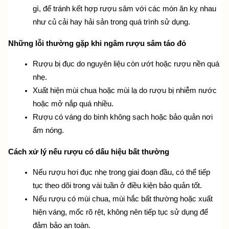
gì,
 để tránh kết hợp rượu sâm với các món ăn kỵ nhau 
như củ cải hay hải sản trong quá trình sử dụng.
Những lỗi thường gặp khi ngâm rượu sâm táo đỏ
Rượu bị đục do nguyên liệu còn ướt hoặc rượu nền quá 
nhẹ.
Xuất hiện mùi chua hoặc mùi lạ do rượu bị nhiễm nước 
hoặc mở nắp quá nhiều.
Rượu có váng do bình không sạch hoặc bảo quản nơi 
ẩm nóng.
Cách xử lý nếu rượu có dấu hiệu bất thường
Nếu rượu hơi đục nhẹ trong giai đoạn đầu, có thể tiếp 
tục theo dõi trong vài tuần ở điều kiện bảo quản tốt.
Nếu rượu có mùi chua, mùi hắc bất thường hoặc xuất 
hiện váng, mốc rõ rệt, không nên tiếp tục sử dụng để 
đảm bảo an toàn.