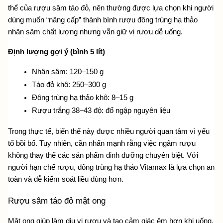
thể của rượu sâm táo đỏ, nên thường được lựa chọn khi người 
dùng muốn “nâng cấp” thành bình 
rượu đông trùng hạ thảo 
nhân sâm 
chất lượng nhưng vẫn giữ vị rượu dễ uống.
Định lượng gợi ý (bình 5 lít)
Nhân sâm: 120–150 g
Táo đỏ khô: 250–300 g
Đông trùng hạ thảo khô: 8–15 g
Rượu trắng 38–43 độ: đổ ngập nguyên liệu
Trong thực tế, biến thể này được nhiều người quan tâm vì yếu 
tố bồi bổ. Tuy nhiên, cần nhấn mạnh rằng việc ngâm rượu 
không thay thế các sản phẩm dinh dưỡng chuyên biệt. Với 
người hạn chế rượu, đông trùng hạ thảo Vitamax là lựa chọn an 
toàn và dễ kiểm soát liều dùng hơn.
Rượu sâm táo đỏ mật ong
Mật ong giúp làm dịu vị rượu và tạo cảm giác êm hơn khi uống. 