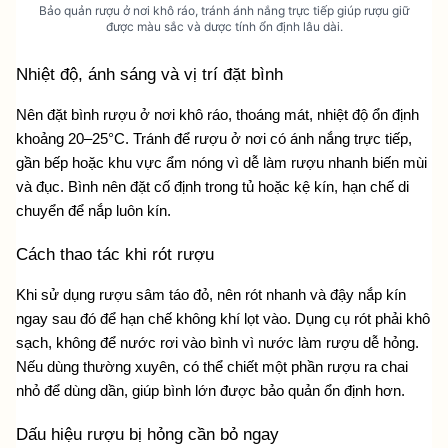
Bảo quản rượu ở nơi khô ráo, tránh ánh nắng trực tiếp giúp rượu giữ
được màu sắc và dược tính ổn định lâu dài.
Nhiệt độ, ánh sáng và vị trí đặt bình
Nên đặt bình rượu ở nơi khô ráo, thoáng mát, nhiệt độ ổn định 
khoảng 20–25°C. Tránh để rượu ở nơi có ánh nắng trực tiếp, 
gần bếp hoặc khu vực ẩm nóng vì dễ làm rượu nhanh biến mùi 
và đục. Bình nên đặt cố định trong tủ hoặc kệ kín, hạn chế di 
chuyển để nắp luôn kín.
Cách thao tác khi rót rượu
Khi sử dụng rượu sâm táo đỏ, nên rót nhanh và đậy nắp kín 
ngay sau đó để hạn chế không khí lọt vào. Dụng cụ rót phải khô 
sạch, không để nước rơi vào bình vì nước làm rượu dễ hỏng. 
Nếu dùng thường xuyên, có thể chiết một phần rượu ra chai 
nhỏ để dùng dần, giúp bình lớn được bảo quản ổn định hơn.
Dấu hiệu rượu bị hỏng cần bỏ ngay