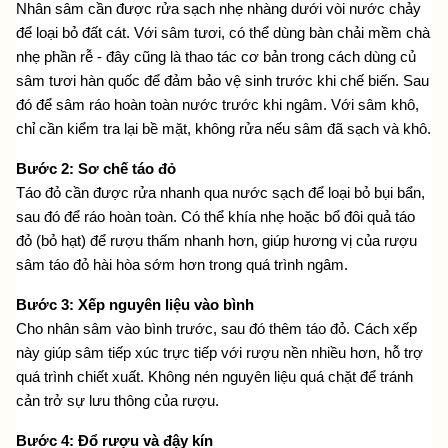
Nhân sâm cần được rửa sạch nhẹ nhàng dưới vòi nước chảy 
để loại bỏ đất cát. Với sâm tươi, có thể dùng bàn chải mềm chà 
nhẹ phần rễ - đây cũng là thao tác cơ bản trong
 cách dùng củ 
sâm tươi hàn quốc
 để đảm bảo vệ sinh trước khi chế biến. Sau 
đó để sâm ráo hoàn toàn nước trước khi ngâm. Với sâm khô, 
chỉ cần kiểm tra lại bề mặt, không rửa nếu sâm đã sạch và khô.
Bước 2: Sơ chế táo đỏ
Táo đỏ cần được rửa nhanh qua nước sạch để loại bỏ bụi bẩn, 
sau đó để ráo hoàn toàn. Có thể khía nhẹ hoặc bổ đôi quả táo 
đỏ (bỏ hạt) để rượu thấm nhanh hơn, giúp hương vị của rượu 
sâm táo đỏ hài hòa sớm hơn trong quá trình ngâm.
Bước 3: Xếp nguyên liệu vào bình
Cho nhân sâm vào bình trước, sau đó thêm táo đỏ. Cách xếp 
này giúp sâm tiếp xúc trực tiếp với rượu nền nhiều hơn, hỗ trợ 
quá trình chiết xuất. Không nén nguyên liệu quá chặt để tránh 
cản trở sự lưu thông của rượu.
Bước 4: Đổ rượu và đậy kín