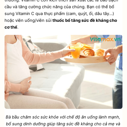
thương. Vitamin C còn kích thích sản xuất các tế bào bạch 
cầu và tăng cường chức năng của chúng. Bạn có thể bổ 
sung Vitamin C qua thực phẩm (cam, quýt, ổi, dâu tây...) 
hoặc viên uống/viên sủi 
thuốc bổ tăng sức đề kháng cho 
cơ thể
.
Bà bầu chăm sóc sức khỏe với chế độ ăn uống lành mạnh, 
bổ sung dinh dưỡng giúp tăng sức đề kháng cho cả mẹ và 