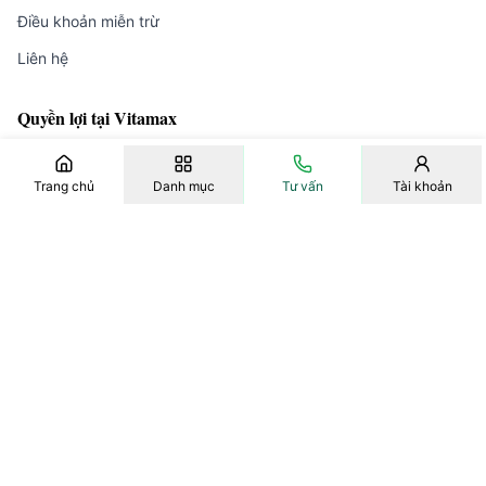
Điều khoản miễn trừ
Liên hệ
Quyền lợi tại Vitamax
Sản phẩm chính hãng, nguồn gốc và thông tin rõ ràng.
Trang chủ
Danh mục
Tư vấn
Tài khoản
Quà tặng và ưu đãi thành viên hiển thị ngay trên từng sản
phẩm.
Tư vấn chọn sản phẩm qua Zalo hoặc hotline
0909.68.9399.
Xem quyền lợi thành viên
Xem ưu đãi