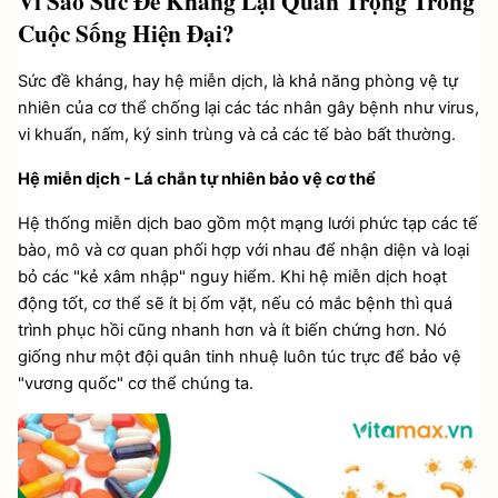
Vì Sao Sức Đề Kháng Lại Quan Trọng Trong 
Cuộc Sống Hiện Đại?
Sức đề kháng, hay hệ miễn dịch, là khả năng phòng vệ tự 
nhiên của cơ thể chống lại các tác nhân gây bệnh như virus, 
vi khuẩn, nấm, ký sinh trùng và cả các tế bào bất thường.
Hệ miễn dịch - Lá chắn tự nhiên bảo vệ cơ thể
Hệ thống miễn dịch bao gồm một mạng lưới phức tạp các tế 
bào, mô và cơ quan phối hợp với nhau để nhận diện và loại 
bỏ các "kẻ xâm nhập" nguy hiểm. Khi hệ miễn dịch hoạt 
động tốt, cơ thể sẽ ít bị ốm vặt, nếu có mắc bệnh thì quá 
trình phục hồi cũng nhanh hơn và ít biến chứng hơn. Nó 
giống như một đội quân tinh nhuệ luôn túc trực để bảo vệ 
"vương quốc" cơ thể chúng ta.