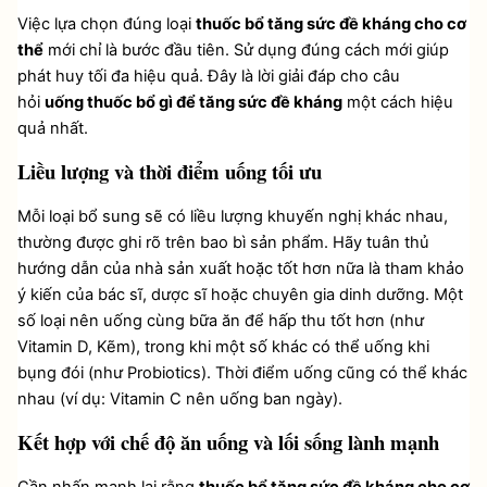
Việc lựa chọn đúng loại 
thuốc bổ tăng sức đề kháng cho cơ 
thể
 mới chỉ là bước đầu tiên. Sử dụng đúng cách mới giúp 
phát huy tối đa hiệu quả. Đây là lời giải đáp cho câu 
hỏi 
uống thuốc bổ gì để tăng sức đề kháng
 một cách hiệu 
quả nhất.
Liều lượng và thời điểm uống tối ưu
Mỗi loại bổ sung sẽ có liều lượng khuyến nghị khác nhau, 
thường được ghi rõ trên bao bì sản phẩm. Hãy tuân thủ 
hướng dẫn của nhà sản xuất hoặc tốt hơn nữa là tham khảo 
ý kiến của bác sĩ, dược sĩ hoặc chuyên gia dinh dưỡng. Một 
số loại nên uống cùng bữa ăn để hấp thu tốt hơn (như 
Vitamin D, Kẽm), trong khi một số khác có thể uống khi 
bụng đói (như Probiotics). Thời điểm uống cũng có thể khác 
nhau (ví dụ: Vitamin C nên uống ban ngày).
Kết hợp với chế độ ăn uống và lối sống lành mạnh
Cần nhấn mạnh lại rằng 
thuốc bổ tăng sức đề kháng cho cơ 