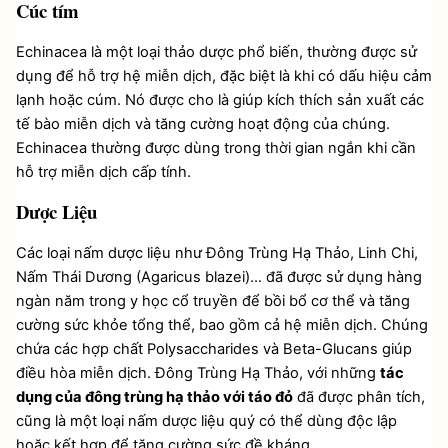
Cúc tím 
Echinacea là một loại thảo dược phổ biến, thường được sử 
dụng để hỗ trợ hệ miễn dịch, đặc biệt là khi có dấu hiệu cảm 
lạnh hoặc cúm. Nó được cho là giúp kích thích sản xuất các 
tế bào miễn dịch và tăng cường hoạt động của chúng. 
Echinacea thường được dùng trong thời gian ngắn khi cần 
hỗ trợ miễn dịch cấp tính.
Dược Liệu
Các loại nấm dược liệu như Đông Trùng Hạ Thảo, Linh Chi, 
Nấm Thái Dương (Agaricus blazei)... đã được sử dụng hàng 
ngàn năm trong y học cổ truyền để bồi bổ cơ thể và tăng 
cường sức khỏe tổng thể, bao gồm cả hệ miễn dịch. Chúng 
chứa các hợp chất Polysaccharides và Beta-Glucans giúp 
điều hòa miễn dịch. Đông Trùng Hạ Thảo, với những 
tác 
dụng của đông trùng hạ thảo với táo đỏ
 đã được phân tích, 
cũng là một loại nấm dược liệu quý có thể dùng độc lập 
hoặc kết hợp để tăng cường sức đề kháng.