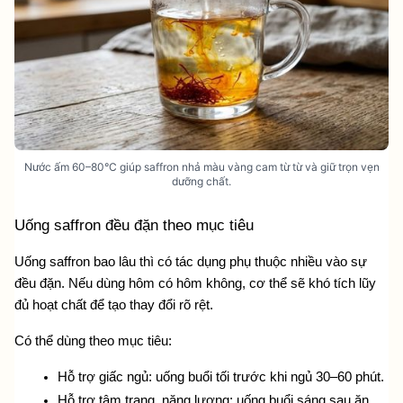
Nước ấm 60–80°C giúp saffron nhả màu vàng cam từ từ và giữ trọn vẹn
dưỡng chất.
Uống saffron đều đặn theo mục tiêu
Uống saffron bao lâu thì có tác dụng phụ thuộc nhiều vào sự 
đều đặn. Nếu dùng hôm có hôm không, cơ thể sẽ khó tích lũy 
đủ hoạt chất để tạo thay đổi rõ rệt.
Có thể dùng theo mục tiêu:
Hỗ trợ giấc ngủ: uống buổi tối trước khi ngủ 30–60 phút.
Hỗ trợ tâm trạng, năng lượng: uống buổi sáng sau ăn 