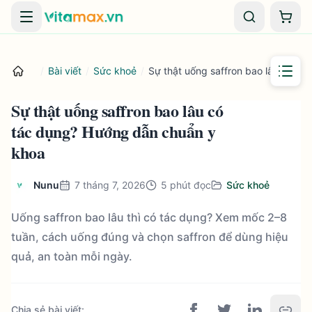
Danh mục
Giỏ 
/
Bài viết
/
Sức khoẻ
/
Sự thật uống saffron bao lâu có t
Sự thật uống saffron bao lâu có
tác dụng? Hướng dẫn chuẩn y
khoa
Nunu
7 tháng 7, 2026
5
phút đọc
Sức khoẻ
Uống saffron bao lâu thì có tác dụng? Xem mốc 2–8
tuần, cách uống đúng và chọn saffron để dùng hiệu
quả, an toàn mỗi ngày.
Chia sẻ bài viết
: