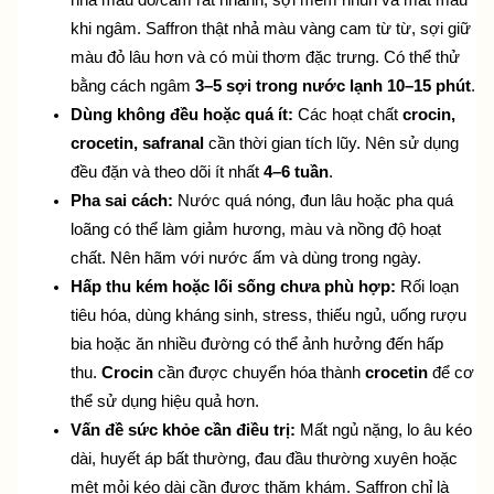
khi ngâm. Saffron thật nhả màu vàng cam từ từ, sợi giữ 
màu đỏ lâu hơn và có mùi thơm đặc trưng. Có thể thử 
bằng cách ngâm 
3–5 sợi trong nước lạnh 10–15 phút
.
Dùng không đều hoặc quá ít:
 Các hoạt chất 
crocin, 
crocetin, safranal
 cần thời gian tích lũy. Nên sử dụng 
đều đặn và theo dõi ít nhất 
4–6 tuần
.
Pha sai cách:
 Nước quá nóng, đun lâu hoặc pha quá 
loãng có thể làm giảm hương, màu và nồng độ hoạt 
chất. Nên hãm với nước ấm và dùng trong ngày.
Hấp thu kém hoặc lối sống chưa phù hợp:
 Rối loạn 
tiêu hóa, dùng kháng sinh, stress, thiếu ngủ, uống rượu 
bia hoặc ăn nhiều đường có thể ảnh hưởng đến hấp 
thu. 
Crocin
 cần được chuyển hóa thành 
crocetin
 để cơ 
thể sử dụng hiệu quả hơn.
Vấn đề sức khỏe cần điều trị:
 Mất ngủ nặng, lo âu kéo 
dài, huyết áp bất thường, đau đầu thường xuyên hoặc 
mệt mỏi kéo dài cần được thăm khám. Saffron chỉ là 