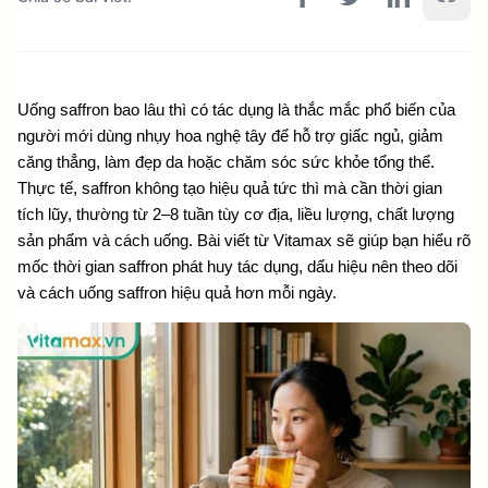
Uống saffron bao lâu thì có tác dụng là thắc mắc phổ biến của 
người mới dùng nhụy hoa nghệ tây để hỗ trợ giấc ngủ, giảm 
căng thẳng, làm đẹp da hoặc chăm sóc sức khỏe tổng thể. 
Thực tế, saffron không tạo hiệu quả tức thì mà cần thời gian 
tích lũy, thường từ 2–8 tuần tùy cơ địa, liều lượng, chất lượng 
sản phẩm và cách uống. Bài viết từ Vitamax sẽ giúp bạn hiểu rõ 
mốc thời gian saffron phát huy tác dụng, dấu hiệu nên theo dõi 
và cách uống saffron hiệu quả hơn mỗi ngày. 