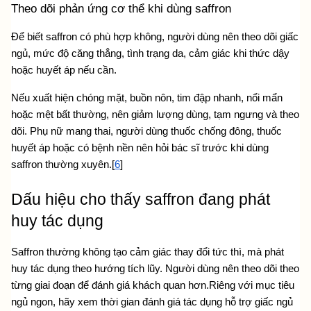
Theo dõi phản ứng cơ thể khi dùng saffron
Để biết saffron có phù hợp không, người dùng nên theo dõi giấc 
ngủ, mức độ căng thẳng, tình trạng da, cảm giác khi thức dậy 
hoặc huyết áp nếu cần.
Nếu xuất hiện chóng mặt, buồn nôn, tim đập nhanh, nổi mẩn 
hoặc mệt bất thường, nên giảm lượng dùng, tạm ngưng và theo 
dõi. Phụ nữ mang thai, người dùng thuốc chống đông, thuốc 
huyết áp hoặc có bệnh nền nên hỏi bác sĩ trước khi dùng 
saffron thường xuyên.[
6
]
Dấu hiệu cho thấy saffron đang phát 
huy tác dụng
Saffron thường không tạo cảm giác thay đổi tức thì, mà phát 
huy tác dụng theo hướng tích lũy. Người dùng nên theo dõi theo 
từng giai đoạn để đánh giá khách quan hơn.Riêng với mục tiêu 
ngủ ngon, hãy xem 
thời gian đánh giá tác dụng hỗ trợ giấc ngủ