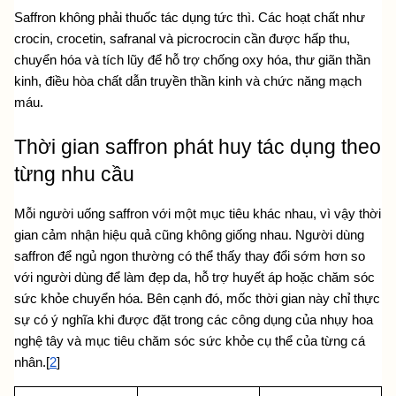
Saffron không phải thuốc tác dụng tức thì. Các hoạt chất như 
crocin, crocetin, safranal và picrocrocin cần được hấp thu, 
chuyển hóa và tích lũy để hỗ trợ chống oxy hóa, thư giãn thần 
kinh, điều hòa chất dẫn truyền thần kinh và chức năng mạch 
máu.
Thời gian saffron phát huy tác dụng theo 
từng nhu cầu
Mỗi người uống saffron với một mục tiêu khác nhau, vì vậy thời 
gian cảm nhận hiệu quả cũng không giống nhau. Người dùng 
saffron để ngủ ngon thường có thể thấy thay đổi sớm hơn so 
với người dùng để làm đẹp da, hỗ trợ huyết áp hoặc chăm sóc 
sức khỏe chuyển hóa. Bên cạnh đó, mốc thời gian này chỉ thực 
sự có ý nghĩa khi được đặt trong các 
công dụng của nhụy hoa 
nghệ tây và mục tiêu chăm sóc sức khỏe
 cụ thể của từng cá 
nhân.[
2
]