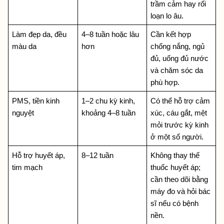
trầm cảm hay rối 
loạn lo âu.
Làm đẹp da, đều 
4–8 tuần hoặc lâu 
Cần kết hợp 
màu da
hơn
chống nắng, ngủ 
đủ, uống đủ nước 
và chăm sóc da 
phù hợp.
PMS, tiền kinh 
1–2 chu kỳ kinh, 
Có thể hỗ trợ cảm 
nguyệt
khoảng 4–8 tuần
xúc, cáu gắt, mệt 
mỏi trước kỳ kinh 
ở một số người.
Hỗ trợ huyết áp, 
8–12 tuần
Không thay thế 
tim mạch
thuốc huyết áp; 
cần theo dõi bằng 
máy đo và hỏi bác 
sĩ nếu có bệnh 
nền.