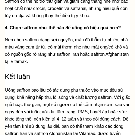
Saffron có thể hỗ trợ thư giãn và giảm căng thẳng nhẹ nhờ các 
hoạt chất như crocin, crocetin và safranal, nhưng hiệu quả còn 
tùy cơ địa và không thay thế điều trị y khoa.
4. Chọn saffron như thế nào để uống có hiệu quả hơn?
Nên chọn saffron dạng sợi nguyên, màu đỏ thẫm tự nhiên, nhả 
màu vàng cam từ từ, có mùi thơm nhẹ như mật ong/cỏ khô và 
có nguồn gốc rõ ràng như saffron Iran hoặc saffron Afghanistan 
tại Vitamax.
Kết luận
Uống saffron bao lâu có tác dụng phụ thuộc vào mục tiêu sử 
dụng, khả năng hấp thu, lối sống và chất lượng saffron. Với giấc 
ngủ hoặc thư giãn, một số người có thể cảm nhận sớm sau vài 
ngày đến vài tuần; với da, tâm trạng, PMS, huyết áp hoặc sức 
khỏe tổng thể, nên kiên trì 4–12 tuần và theo dõi đúng cách. Để 
yên tâm khi sử dụng lâu dài, bạn có thể tham khảo các dòng 
saffron Iran và saffron Afghanistan tại Vitamax, được tuyển 