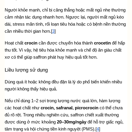
Người khỏe mạnh, chỉ bị căng thẳng hoặc mất ngủ nhẹ thường 
cảm nhận tác dụng nhanh hơn. Ngược lại, người mất ngủ kéo 
dài, stress mãn tính, rối loạn tiêu hóa hoặc có bệnh nền thường 
cần nhiều thời gian hơn.[
3
]
Hoạt chất 
crocin
 cần được chuyển hóa thành 
crocetin
 để hấp 
thu tốt. Vì vậy, hệ tiêu hóa khỏe mạnh và chế độ ăn giàu chất 
xơ có thể giúp saffron phát huy hiệu quả tốt hơn.
Liều lượng sử dụng
Dùng quá ít hoặc không đều đặn là lý do phổ biến khiến nhiều 
người không thấy hiệu quả.
Nếu chỉ dùng 1–2 sợi trong lượng nước quá lớn, hàm lượng 
các hoạt chất như 
crocin, safranal, picrocrocin
 có thể chưa 
đủ rõ rệt. Trong nhiều nghiên cứu, saffron chiết xuất thường 
được dùng ở mức khoảng 
20–30mg/ngày
 để hỗ trợ giấc ngủ, 
tâm trạng và hội chứng tiền kinh nguyệt (PMS).[
4
]