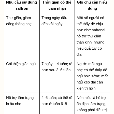
Nhu cầu sử dụng 
Thời gian có thể 
Ghi chú cần hiểu 
saffron
cảm nhận
đúng
Thư giãn, giảm 
Trong ngày đầu 
Một số người có 
căng thẳng nhẹ
đến vài ngày
thể thấy dễ chịu 
hơn nhờ safranal 
hỗ trợ thư giãn 
thần kinh, nhưng 
hiệu quả tùy cơ 
địa.
Cải thiện giấc ngủ
7 ngày – 4 tuần; rõ 
Người mất ngủ 
hơn sau 3–6 tuần
nhẹ có thể thấy dễ 
ngủ hơn sớm; mất 
ngủ kéo dài cần 
kiên trì hơn.
Hỗ trợ tâm trạng, 
4–6 tuần; có thể rõ 
Nên hiểu là hỗ trợ 
lo âu nhẹ
hơn ở tuần 6–8
ổn định tâm trạng, 
không phải điều trị 