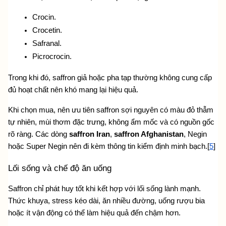
Crocin.
Crocetin.
Safranal.
Picrocrocin.
Trong khi đó, saffron giả hoặc pha tạp thường không cung cấp 
đủ hoạt chất nên khó mang lại hiệu quả.
Khi chọn mua, nên ưu tiên saffron sợi nguyên có màu đỏ thẫm 
tự nhiên, mùi thơm đặc trưng, không ẩm mốc và có nguồn gốc 
rõ ràng. Các dòng 
saffron Iran
, 
saffron Afghanistan
, Negin 
hoặc Super Negin nên đi kèm thông tin kiểm định minh bạch.[
5
]
Lối sống và chế độ ăn uống
Saffron chỉ phát huy tốt khi kết hợp với lối sống lành mạnh. 
Thức khuya, stress kéo dài, ăn nhiều đường, uống rượu bia 
hoặc ít vận động có thể làm hiệu quả đến chậm hơn.