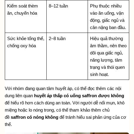
Kiểm soát thèm 
8–12 tuần
Phụ thuộc nhiều 
ăn, chuyển hóa
vào ăn uống, vận 
động, giấc ngủ và 
cân nặng ban đầu.
Sức khỏe tổng thể, 
2–8 tuần
Hiệu quả thường 
chống oxy hóa
âm thầm, nên theo 
dõi qua giấc ngủ, 
năng lượng, tâm 
trạng và thói quen 
sinh hoạt.
Với nhóm đang quan tâm huyết áp, có thể đọc thêm các nội 
dung liên quan 
huyết áp thấp có uống saffron được không
để hiểu rõ hơn cách dùng an toàn. Với người dễ nổi mụn, khô 
miệng hoặc lo nóng trong, có thể tham khảo thêm chủ 
đề 
saffron có nóng không
 để tránh hiểu sai phản ứng của cơ 
thể.