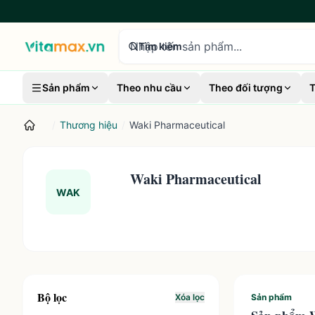
tìm kiếm sản phẩm
Tìm kiếm
Sản phẩm
Theo nhu cầu
Theo đối tượng
T
/
Thương hiệu
/
Waki Pharmaceutical
Waki Pharmaceutical
WAK
Bộ lọc
Xóa lọc
Sản phẩm