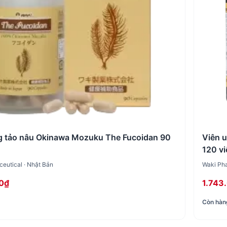
g tảo nâu Okinawa Mozuku The Fucoidan 90
Viên u
120 vi
eutical · Nhật Bản
Waki Pha
0₫
1.743
Còn hàn