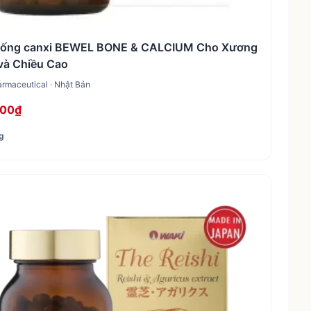
uống canxi BEWEL BONE & CALCIUM Cho Xương
và Chiều Cao
rmaceutical · Nhật Bản
000₫
g