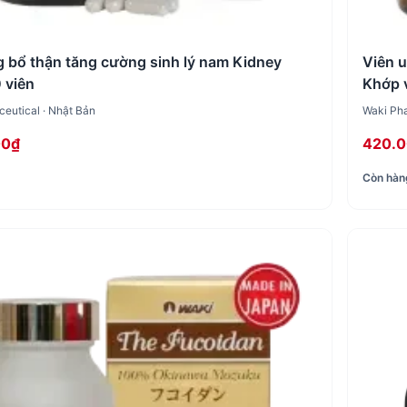
 bổ thận tăng cường sinh lý nam Kidney
Viên 
 viên
Khớp 
eutical · Nhật Bản
Waki Pha
00₫
420.
Còn hàn