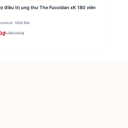
rợ điều trị ung thư The Fucoidan xK 180 viên
eutical · Nhật Bản
0₫
5.280.000₫