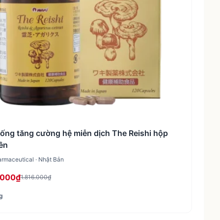
ống tăng cường hệ miễn dịch The Reishi hộp
ên
rmaceutical · Nhật Bản
.000₫
1.816.000₫
g