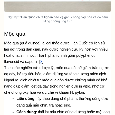
Ngũ vị tử Hàn Quốc chứa lignan bảo vệ gan, chống oxy hóa và có tiềm
năng chống ung thư.
Mộc qua
Mộc qua (quả quince) là loại thảo dược Hàn Quốc có lịch sử 
lâu đời trong dân gian, nay được nghiên cứu kỹ hơn với nhiều 
hoạt chất sinh học. Thành phần chính gồm polyphenol, 
flavonoid và saponin [
8
].
Theo các nghiên cứu dược lý, mộc qua có thể giảm trào ngược 
dạ dày, hỗ trợ tiêu hóa, giảm dị ứng và tăng cường miễn dịch. 
Ngoài ra, dịch chiết từ mộc qua còn được chứng minh có khả 
năng giúp giảm loét dạ dày trong nghiên cứu in vitro, nhờ cơ 
chế chống oxy hóa và ức chế vi khuẩn H. pylori.
Liều dùng
: tùy theo dạng chế phẩm; thường dùng dưới 
dạng quả nấu chín, trà hoặc siro.
Cách dùng
: thái lát nấu chín cùng đường hoặc mật ong, 