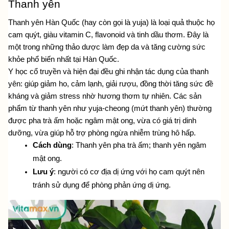
Thanh yên
Thanh yên Hàn Quốc (hay còn gọi là yuja) là loại quả thuộc họ 
cam quýt, giàu vitamin C, flavonoid và tinh dầu thơm. Đây là 
một trong những thảo dược làm đẹp da và tăng cường sức 
khỏe phổ biến nhất tại Hàn Quốc.
Y học cổ truyền và hiện đại đều ghi nhận tác dụng của thanh 
yên: giúp giảm ho, cảm lạnh, giải rượu, đồng thời tăng sức đề 
kháng và giảm stress nhờ hương thơm tự nhiên. Các sản 
phẩm từ thanh yên như yuja-cheong (mứt thanh yên) thường 
được pha trà ấm hoặc ngâm mật ong, vừa có giá trị dinh 
dưỡng, vừa giúp hỗ trợ phòng ngừa nhiễm trùng hô hấp.
Cách dùng
: Thanh yên pha trà ấm; thanh yên ngâm 
mật ong.
Lưu ý
: người có cơ địa dị ứng với họ cam quýt nên 
tránh sử dụng để phòng phản ứng dị ứng.