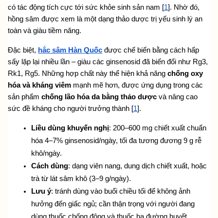
có tác động tích cực tới sức khỏe sinh sản nam [
1
]. Nhờ đó, 
hồng sâm được xem là một dạng
 thảo dược trị yếu sinh lý 
an 
toàn và giàu tiềm năng. 
Đặc biệt, 
hắc sâm Hàn Quốc
 được chế biến bằng cách hấp 
sấy lặp lại nhiều lần – giàu các ginsenosid đã biến đổi như Rg3, 
Rk1, Rg5. Những hợp chất này thể hiện khả năng 
chống oxy 
hóa và kháng viêm
 mạnh mẽ hơn, được ứng dụng trong các 
sản phẩm 
chống lão hóa da bằng thảo dược
 và nâng cao 
sức đề kháng cho người trưởng thành [
1
].
Liều dùng khuyến nghị
: 200–600 mg chiết xuất chuẩn 
hóa 4–7% ginsenosid/ngày, tối đa tương đương 9 g rễ 
khô/ngày.
Cách dùng
: dạng viên nang, dung dịch chiết xuất, hoặc 
trà từ lát sâm khô (3–9 g/ngày).
Lưu ý
: tránh dùng vào buổi chiều tối để không ảnh 
hưởng đến giấc ngủ; cần thận trọng với người đang 
dùng thuốc chống đông và thuốc hạ đường huyết.