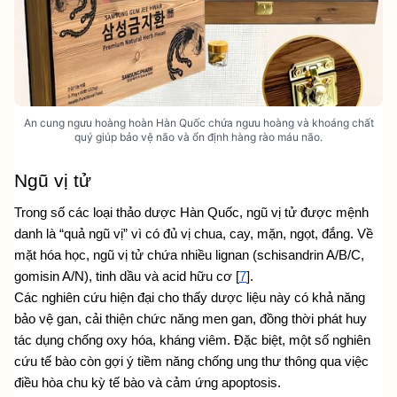
An cung ngưu hoàng hoàn Hàn Quốc chứa ngưu hoàng và khoáng chất
quý giúp bảo vệ não và ổn định hàng rào máu não.
Ngũ vị tử
Trong số các loại thảo dược Hàn Quốc, ngũ vị tử được mệnh 
danh là “quả ngũ vị” vì có đủ vị chua, cay, mặn, ngọt, đắng. Về 
mặt hóa học, ngũ vị tử chứa nhiều lignan (schisandrin A/B/C, 
gomisin A/N), tinh dầu và acid hữu cơ [
7
].
Các nghiên cứu hiện đại cho thấy dược liệu này có khả năng 
bảo vệ gan, cải thiện chức năng men gan, đồng thời phát huy 
tác dụng chống oxy hóa, kháng viêm. Đặc biệt, một số nghiên 
cứu tế bào còn gợi ý tiềm năng chống ung thư thông qua việc 
điều hòa chu kỳ tế bào và cảm ứng apoptosis.