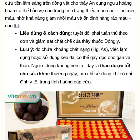
cứu tiền lâm sàng trên động vật cho thấy An cung ngưu hoàng 
hoàn có thể bảo vệ não trong tình trạng thiếu máu não – tái tưới 
máu, nhờ khả năng giảm nhồi máu và ổn định hàng rào máu – 
não [
6
].
Liều dùng & cách dùng
: tuyệt đối phải tuân thủ theo 
đơn và giám sát chặt chẽ của thầy thuốc Đông y.
Lưu ý
: do chứa khoáng chất nặng (Hg, As), việc lạm 
dụng hoặc sử dụng kéo dài có thể gây độc cho gan và 
thận. Người dùng không nên coi đây là
thảo dược tốt 
cho sức khỏe
 thường ngày, mà chỉ sử dụng khi có chỉ 
định y tế, trong tình huống cấp cứu.