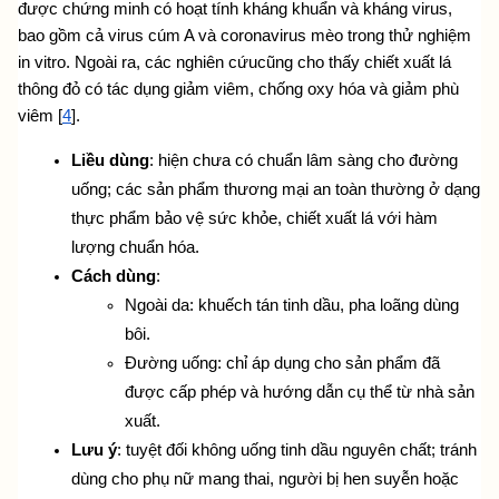
được chứng minh có hoạt tính kháng khuẩn và kháng virus, 
bao gồm cả virus cúm A và coronavirus mèo trong thử nghiệm 
in vitro. Ngoài ra, các nghiên cứucũng cho thấy chiết xuất lá 
thông đỏ có tác dụng giảm viêm, chống oxy hóa và giảm phù 
viêm [
4
].
Liều dùng
: hiện chưa có chuẩn lâm sàng cho đường 
uống; các sản phẩm thương mại an toàn thường ở dạng 
thực phẩm bảo vệ sức khỏe, chiết xuất lá với hàm 
lượng chuẩn hóa.
Cách dùng
:
Ngoài da: khuếch tán tinh dầu, pha loãng dùng 
bôi.
Đường uống: chỉ áp dụng cho sản phẩm đã 
được cấp phép và hướng dẫn cụ thể từ nhà sản 
xuất.
Lưu ý
: tuyệt đối không uống tinh dầu nguyên chất; tránh 
dùng cho phụ nữ mang thai, người bị hen suyễn hoặc 