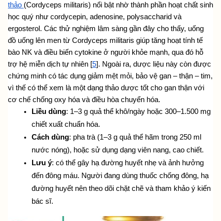
thảo 
(Cordyceps militaris) nổi bật nhờ thành phần hoạt chất sinh 
học quý như cordycepin, adenosine, polysaccharid và 
ergosterol. Các thử nghiệm lâm sàng gần đây cho thấy, uống 
đồ uống lên men từ Cordyceps militaris giúp tăng hoạt tính tế 
bào NK và điều biến cytokine ở người khỏe mạnh, qua đó hỗ 
trợ hệ miễn dịch tự nhiên [
5
]. Ngoài ra, dược liệu này còn được 
chứng minh có tác dụng giảm mệt mỏi, bảo vệ gan – thận – tim, 
vì thế có thể xem là một dạng thảo dược tốt cho gan thận với 
cơ chế chống oxy hóa và điều hòa chuyển hóa.
Liều dùng
: 1–3 g quả thể khô/ngày hoặc 300–1.500 mg 
chiết xuất chuẩn hóa.
Cách dùng
: pha trà (1–3 g quả thể hãm trong 250 ml 
nước nóng), hoặc sử dụng dạng viên nang, cao chiết.
Lưu ý
: có thể gây hạ đường huyết nhẹ và ảnh hưởng 
đến đông máu. Người đang dùng thuốc chống đông, hạ 
đường huyết nên theo dõi chặt chẽ và tham khảo ý kiến 
bác sĩ.