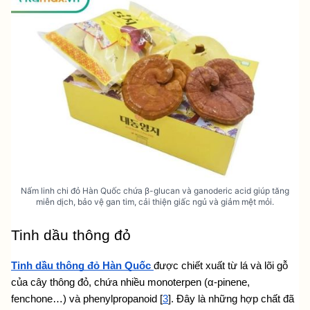
Nấm linh chi đỏ Hàn Quốc chứa β-glucan và ganoderic acid giúp tăng
miễn dịch, bảo vệ gan tim, cải thiện giấc ngủ và giảm mệt mỏi.
Tinh dầu thông đỏ
Tinh dầu thông đỏ Hàn Quốc 
được chiết xuất từ lá và lõi gỗ 
của cây thông đỏ, chứa nhiều monoterpen (α-pinene, 
fenchone…) và phenylpropanoid [
3
]. Đây là những hợp chất đã 