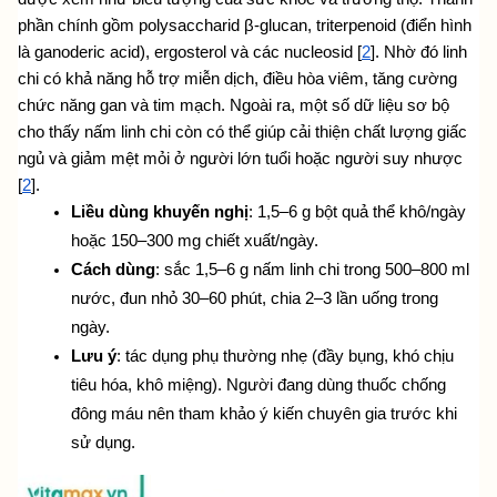
phần chính gồm polysaccharid β-glucan, triterpenoid (điển hình 
là ganoderic acid), ergosterol và các nucleosid [
2
]. Nhờ đó linh 
chi có khả năng hỗ trợ miễn dịch, điều hòa viêm, tăng cường 
chức năng gan và tim mạch. Ngoài ra, một số dữ liệu sơ bộ 
cho thấy nấm linh chi còn có thể giúp cải thiện chất lượng giấc 
ngủ và giảm mệt mỏi ở người lớn tuổi hoặc người suy nhược 
[
2
].
Liều dùng khuyến nghị
: 1,5–6 g bột quả thể khô/ngày 
hoặc 150–300 mg chiết xuất/ngày.
Cách dùng
: sắc 1,5–6 g nấm linh chi trong 500–800 ml 
nước, đun nhỏ 30–60 phút, chia 2–3 lần uống trong 
ngày.
Lưu ý
: tác dụng phụ thường nhẹ (đầy bụng, khó chịu 
tiêu hóa, khô miệng). Người đang dùng thuốc chống 
đông máu nên tham khảo ý kiến chuyên gia trước khi 
sử dụng.