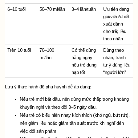
6–10 tuổi
50–70 ml/lần
3–4 lần/tuần
Ưu tiên dạng 
gói/viên/chiết 
xuất dành 
cho trẻ; liều 
theo nhãn
Trên 10 tuổi
70–100 
Có thể dùng 
Dùng theo 
ml/lần
hằng ngày 
nhãn; tránh 
nếu trẻ dung 
tự ý dùng liều 
nạp tốt
“người lớn”
Lưu ý thực hành để phụ huynh dễ áp dụng:
Nếu trẻ mới bắt đầu, nên dùng mức thấp trong khoảng 
khuyến nghị và theo dõi 3–5 ngày đầu.
Nếu trẻ có biểu hiện nhạy kích thích (khó ngủ, bứt rứt), 
nên giảm liều hoặc giảm tần suất trước khi nghĩ đến 
việc đổi sản phẩm.