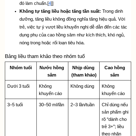
đó làm chuẩn.[
4
]]
Không tự tăng liều hoặc tăng tần suất:
 Trong dinh 
dưỡng, tăng liều không đồng nghĩa tăng hiệu quả. Với 
trẻ, việc tự ý vượt liều khuyến nghị dễ dẫn đến các
 tác 
dụng phụ của cao hồng sâm
 như kích thích, khó ngủ, 
nóng trong hoặc rối loạn tiêu hóa.
Bảng liều tham khảo theo nhóm tuổ
Nhóm tuổi
Nước hồng 
Nhịp dùng 
Cao hồng 
sâm 
(tham khảo)
sâm 
Dưới 3 tuổi
Không 
Không dùng
Không 
khuyến cáo
khuyến cáo
3–5 tuổi
30–50 ml/lần
2–3 lần/tuần
Chỉ dùng nếu 
sản phẩm ghi 
rõ “dành cho 
trẻ 3+”; liều 
theo nhãn