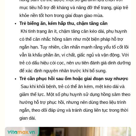
mục tiêu hỗ trợ đề kháng và nâng đỡ thể trạng, giúp trẻ 
khỏe nền tốt hơn trong giai đoạn giao mùa.
Trẻ biếng ăn, kém hấp thu, chậm tăng cân
 Khi tình trạng ăn ít, chậm tăng cân kéo dài, phụ huynh 
có thể cân nhắc hồng sâm như một biện pháp hỗ trợ 
ngắn hạn. Tuy nhiên, cần nhấn mạnh rằng yếu tố cốt lõi 
vẫn là khẩu phần ăn, vi chất, giấc ngủ và vận động. Với 
trẻ có dấu hiệu còi cọc, nên ưu tiên đánh giá dinh dưỡng 
để xác định nguyên nhân trước khi bổ sung.
Trẻ cần phục hồi sau ốm hoặc giai đoạn suy nhược
 Sau khi khỏi bệnh, trẻ có thể ăn kém, mệt kéo dài và 
giảm thể lực. Một số phụ huynh sử dụng hồng sâm theo 
hướng hỗ trợ phục hồi, nhưng nên dùng theo liệu trình 
ngắn, theo dõi đáp ứng và tránh dùng liên tục trong thời 
gian dài.