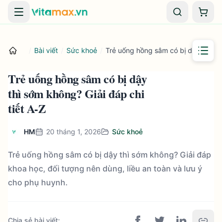
Danh mục
Giỏ 
/
Bài viết
/
Sức khoẻ
/
Trẻ uống hồng sâm có bị dậy thì sớm
Trẻ uống hồng sâm có bị dậy
thì sớm không? Giải đáp chi
tiết A-Z
HM
20 tháng 1, 2026
Sức khoẻ
Trẻ uống hồng sâm có bị dậy thì sớm không? Giải đáp
khoa học, đối tượng nên dùng, liều an toàn và lưu ý
cho phụ huynh.
Chia sẻ bài viết
: