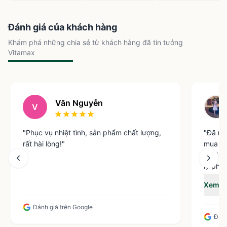
trẻ em
Đánh giá của khách hàng
Khám phá những chia sẻ từ khách hàng đã tin tưởng
Vitamax
Văn Nguyễn
V
"
Phục vụ nhiệt tình, sản phẩm chất lượng,
"
Đã mu
rất hài lòng!
"
mua sâ
vì sâm 
Hồng sâm giúp trẻ khỏe mạnh, giảm ốm vặt và tăng sức
lý phục
đề kháng
Vitama
Xem t
Nguyê
Tăng cường miễn dịch
Các nghiên cứu cho thấy, ginsenosides và polysaccharides
Đánh giá trên Google
Đánh
trong hồng sâm có khả năng kích thích hoạt động của tế bào