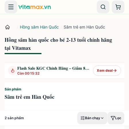
Danh mục
Giỏ 
/
Hồng sâm Hàn Quốc
/
Sâm trẻ em Hàn Quốc
Hồng sâm hàn quốc cho bé 2-13 tuổi chính hãng
tại Vitamax
Flash Sale KGC Chính Hãng – Giảm 8% Mỗi Ngày
Xem deal
Còn
00
:
15
:
32
Sản phẩm
Sâm trẻ em Hàn Quốc
2
sản phẩm
Bán chạy
Lọc