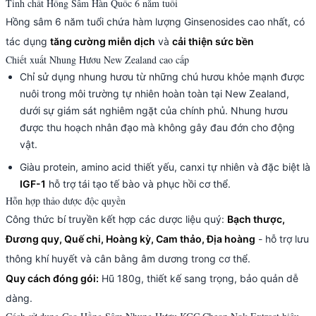
Tinh chất Hồng Sâm Hàn Quốc 6 năm tuổi
Hồng sâm 6 năm tuổi chứa hàm lượng Ginsenosides cao nhất, có
tác dụng
tăng cường miễn dịch
và
cải thiện sức bền
Chiết xuất Nhung Hươu New Zealand cao cấp
Chỉ sử dụng nhung hươu từ những chú hươu khỏe mạnh được
nuôi trong môi trường tự nhiên hoàn toàn tại New Zealand,
dưới sự giám sát nghiêm ngặt của chính phủ. Nhung hươu
được thu hoạch nhân đạo mà không gây đau đớn cho động
vật.
Giàu protein, amino acid thiết yếu, canxi tự nhiên và đặc biệt là
IGF-1
hỗ trợ tái tạo tế bào và phục hồi cơ thể.
Hỗn hợp thảo dược độc quyền
Công thức bí truyền kết hợp các dược liệu quý:
Bạch thược,
Đương quy, Quế chi, Hoàng kỳ, Cam thảo, Địa hoàng
- hỗ trợ lưu
thông khí huyết và cân bằng âm dương trong cơ thể.
Quy cách đóng gói:
Hũ 180g, thiết kế sang trọng, bảo quản dễ
dàng.