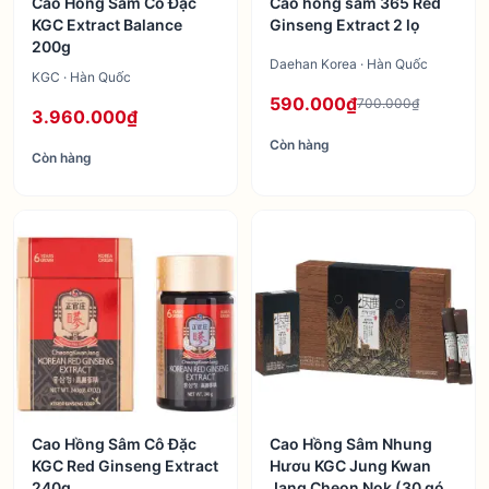
Cao Hồng Sâm Cô Đặc
Cao hồng sâm 365 Red
KGC Extract Balance
Ginseng Extract 2 lọ
200g
Daehan Korea · Hàn Quốc
KGC · Hàn Quốc
590.000₫
700.000₫
3.960.000₫
Còn hàng
Còn hàng
Cao Hồng Sâm Cô Đặc
Cao Hồng Sâm Nhung
KGC Red Ginseng Extract
Hươu KGC Jung Kwan
240g
Jang Cheon Nok (30 gói