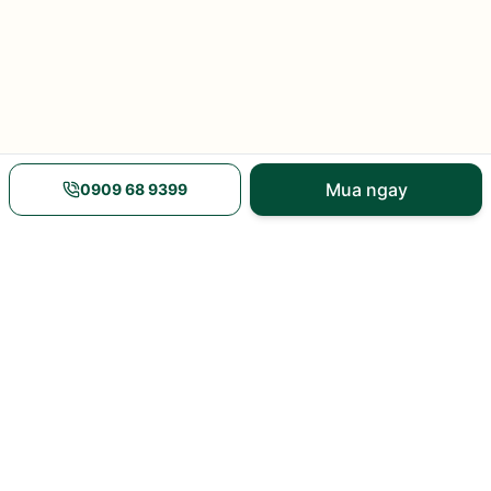
Mua ngay
0909 68 9399
Nguồn gốc rõ ràng
Giao hàng nhanh
xem xuất xứ và mã vạch
nội thành và toàn quốc
Nhiều khuyến mãi
Tư vấn tận tâm
giá và ưu đãi tại sản
8h–21h hàng ngày
phẩm