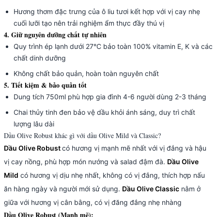
Hương thơm đặc trưng của ô liu tươi kết hợp với vị cay nhẹ
cuối lưỡi tạo nên trải nghiệm ẩm thực đầy thú vị
4. Giữ nguyên dưỡng chất tự nhiên
Quy trình ép lạnh dưới 27°C bảo toàn 100% vitamin E, K và các
chất dinh dưỡng
Không chất bảo quản, hoàn toàn nguyên chất
5. Tiết kiệm & bảo quản tốt
Dung tích 750ml phù hợp gia đình 4-6 người dùng 2-3 tháng
Chai thủy tinh đen bảo vệ dầu khỏi ánh sáng, duy trì chất
lượng lâu dài
Dầu Olive Robust khác gì với dầu Olive Mild và Classic?
Dầu Olive Robust
có hương vị mạnh mẽ nhất với vị đắng và hậu
vị cay nồng, phù hợp món nướng và salad đậm đà.
Dầu Olive
Mild
có hương vị dịu nhẹ nhất, không có vị đắng, thích hợp nấu
ăn hàng ngày và người mới sử dụng.
Dầu Olive Classic
nằm ở
giữa với hương vị cân bằng, có vị đăng đắng nhẹ nhàng
Dầu Olive Robust (Mạnh mẽ):