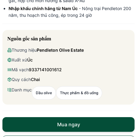
gắt, hợp cho món nướng & salad Á-Âu
Nhập khẩu chính hãng từ Nam Úc
- Nông trại Pendleton 200
năm, thu hoạch thủ công, ép trong 24 giờ
Nguồn gốc sản phẩm
Thương hiệu
Pendleton Olive Estate
Xuất xứ
Úc
Mã vạch
9337141001612
Quy cách
Chai
Danh mục
Dầu olive
Thực phẩm & đồ uống
Mua ngay