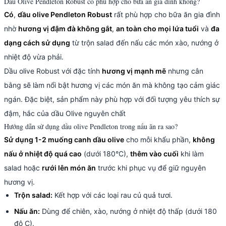
Dầu Olive Pendleton Robust có phù hợp cho bữa ăn gia đình không?
Có
,
dầu olive Pendleton Robust
rất phù hợp cho bữa ăn gia đình
nhờ
hương vị đậm đà không gắt
,
an toàn cho mọi lứa tuổi
và
đa
dạng cách sử dụng
từ trộn salad đến nấu các món xào, nướng ở
nhiệt độ vừa phải.
Dầu olive Robust với đặc tính
hương vị mạnh mẽ
nhưng cân
bằng sẽ làm nổi bật hương vị các món ăn mà không tạo cảm giác
ngán. Đặc biệt, sản phẩm này phù hợp với đối tượng yêu thích sự
đậm, hắc của dầu Olive nguyên chất
Hướng dẫn sử dụng dầu olive Pendleton trong nấu ăn ra sao?
Sử dụng 1-2 muống canh dầu olive
cho mỗi khẩu phần,
không
nấu ở nhiệt độ quá cao
(dưới 180°C),
thêm vào cuối
khi làm
salad hoặc
rưới lên món ăn
trước khi phục vụ để giữ nguyên
hương vị.
Trộn salad:
Kết hợp với các loại rau củ quả tươi.
Nấu ăn:
Dùng để chiên, xào, nướng ở nhiệt độ thấp (dưới 180
độ C).