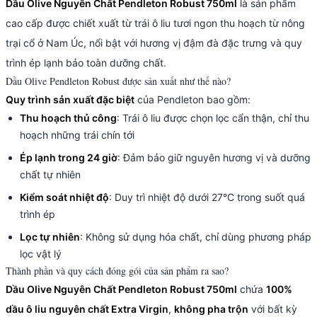
Dầu Olive Nguyên Chất Pendleton Robust 750ml
là sản phẩm
cao cấp được chiết xuất từ trái ô liu tươi ngon thu hoạch từ nông
trại cổ ở Nam Úc, nổi bật với hương vị đậm đà đặc trưng và quy
trình ép lạnh bảo toàn dưỡng chất.
Dầu Olive Pendleton Robust được sản xuất như thế nào?
Quy trình sản xuất đặc biệt
của Pendleton bao gồm:
Thu hoạch thủ công
: Trái ô liu được chọn lọc cẩn thận, chỉ thu
hoạch những trái chín tới
Ép lạnh trong 24 giờ
: Đảm bảo giữ nguyên hương vị và dưỡng
chất tự nhiên
Kiểm soát nhiệt độ
: Duy trì nhiệt độ dưới 27°C trong suốt quá
trình ép
Lọc tự nhiên
: Không sử dụng hóa chất, chỉ dùng phương pháp
lọc vật lý
Thành phần và quy cách đóng gói của sản phẩm ra sao?
Dầu Olive Nguyên Chất Pendleton Robust 750ml
chứa
100%
dầu ô liu nguyên chất Extra Virgin
,
không pha trộn
với bất kỳ