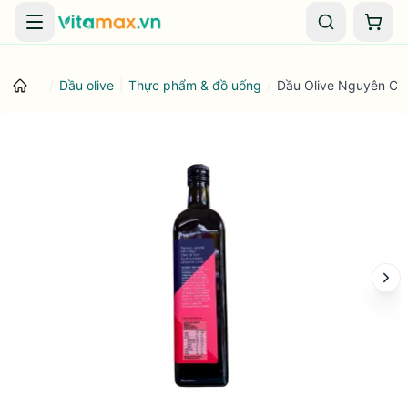
Danh mục
Giỏ 
/
Dầu olive
|
Thực phẩm & đồ uống
/
Dầu Olive Nguyên Chấ