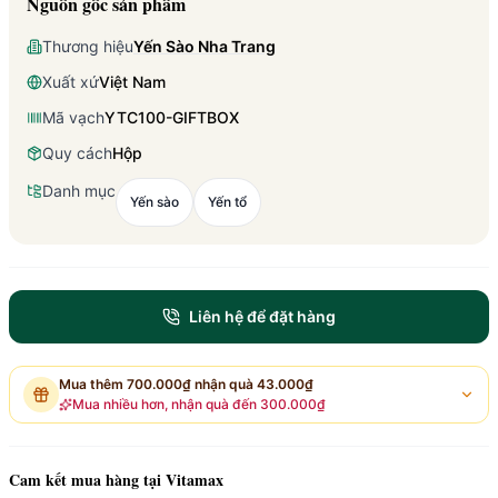
Nguồn gốc sản phẩm
Thương hiệu
Yến Sào Nha Trang
Xuất xứ
Việt Nam
Mã vạch
YTC100-GIFTBOX
Quy cách
Hộp
Danh mục
Yến sào
Yến tổ
Liên hệ để đặt hàng
Mua thêm
700.000₫
nhận quà
43.000₫
Mua nhiều hơn, nhận quà đến
300.000₫
Cam kết mua hàng tại Vitamax