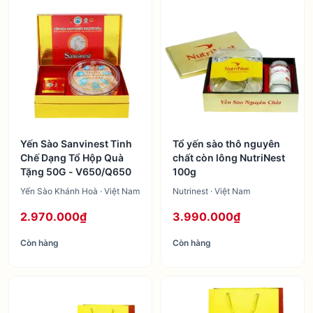
Yến Sào Sanvinest Tinh
Tổ yến sào thô nguyên
Chế Dạng Tổ Hộp Quà
chất còn lông NutriNest
Tặng 50G - V650/Q650
100g
Yến Sào Khánh Hoà · Việt Nam
Nutrinest · Việt Nam
2.970.000₫
3.990.000₫
Còn hàng
Còn hàng