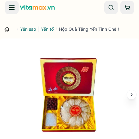
Danh mục
Giỏ 
/
Yến sào
|
Yến tổ
/
Hộp Quà Tặng Yến Tinh Chế (Hộp 100g