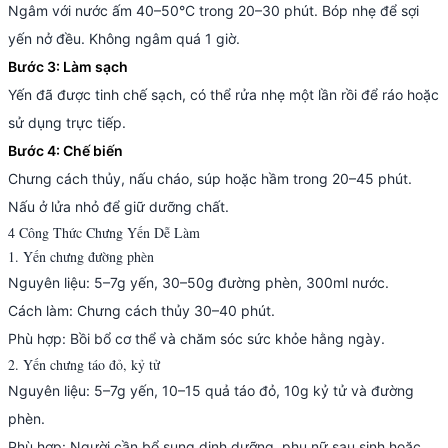
Ngâm với nước ấm 40–50°C trong 20–30 phút. Bóp nhẹ để sợi
yến nở đều. Không ngâm quá 1 giờ.
Bước 3: Làm sạch
Yến đã được tinh chế sạch, có thể rửa nhẹ một lần rồi để ráo hoặc
sử dụng trực tiếp.
Bước 4: Chế biến
Chưng cách thủy, nấu cháo, súp hoặc hầm trong 20–45 phút.
Nấu ở lửa nhỏ để giữ dưỡng chất.
4 Công Thức Chưng Yến Dễ Làm
1. Yến chưng đường phèn
Nguyên liệu: 5–7g yến, 30–50g đường phèn, 300ml nước.
Cách làm: Chưng cách thủy 30–40 phút.
Phù hợp: Bồi bổ cơ thể và chăm sóc sức khỏe hằng ngày.
2. Yến chưng táo đỏ, kỷ tử
Nguyên liệu: 5–7g yến, 10–15 quả táo đỏ, 10g kỷ tử và đường
phèn.
Phù hợp: Người cần bổ sung dinh dưỡng, phụ nữ sau sinh hoặc