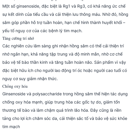
Một số ginsenoside, đặc biệt là Rg1 và Rg3, có khả năng ức chế
sự kết dính của tiểu cầu và cải thiện lưu thông máu. Nhờ đó, hồng
sâm góp phần hỗ trợ tuần hoàn, hạn chế hình thành huyết khối –
yếu tố nguy cơ của các bệnh lý tim mạch.
Tăng cường trí nhớ
Các nghiên cứu lâm sàng ghi nhận hồng sâm có thể cải thiện trí
nhớ ngắn hạn, khả năng tập trung và độ minh mẫn, nhờ cơ chế
bảo vệ tế bào thần kinh và tăng tuần hoàn não. Sản phẩm vì vậy
đặc biệt hữu ích cho người lao động trí óc hoặc người cao tuổi có
nguy cơ suy giảm nhận thức.
Chống oxy hóa
Ginsenoside và polysaccharide trong hồng sâm thể hiện tác dụng
chống oxy hóa mạnh, giúp trung hòa các gốc tự do, giảm tổn
thương tế bào và làm chậm quá trình lão hóa. Đây cũng là nền
tảng cho lợi ích chăm sóc da, cải thiện sắc tố và bảo vệ sức khỏe
tim mạch