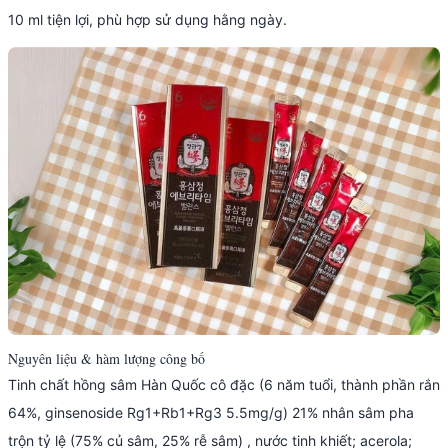
10 ml tiện lợi, phù hợp sử dụng hằng ngày.
Nguyên liệu & hàm lượng công bố
Tinh chất hồng sâm Hàn Quốc cô đặc (6 năm tuổi, thành phần rắn
64%, ginsenoside Rg1+Rb1+Rg3 5.5mg/g) 21% nhân sâm pha
trộn tỷ lệ (75% củ sâm, 25% rễ sâm) , nước tinh khiết; acerola;