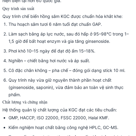
hiện diện tại hơn 60 quốc gia.
Quy trình sản xuất
Quy trình chế biến hồng sâm KGC được chuẩn hóa khắt khe:
Thu hoạch sâm tươi 6 năm tuổi đạt chuẩn GAP.
Làm sạch bằng áp lực nước, sau đó hấp ở 95–98°C trong 1–
1,5 giờ để bất hoạt enzym và gia tăng ginsenoside.
Phơi khô 10–15 ngày để đạt độ ẩm 15–18%.
Nghiền – chiết bằng hơi nước và áp suất.
Cô đặc chân không – pha chế – đóng gói dạng stick 10 ml.
Quy trình này vừa giữ nguyên thành phần hoạt chất
(ginsenoside, saponin), vừa đảm bảo an toàn vệ sinh thực
phẩm.
Chất lượng và chứng nhận
Hệ thống quản lý chất lượng của KGC đạt các tiêu chuẩn:
GMP, HACCP, ISO 22000, FSSC 22000, Halal KMF.
Kiểm nghiệm hoạt chất bằng công nghệ HPLC, GC-MS.