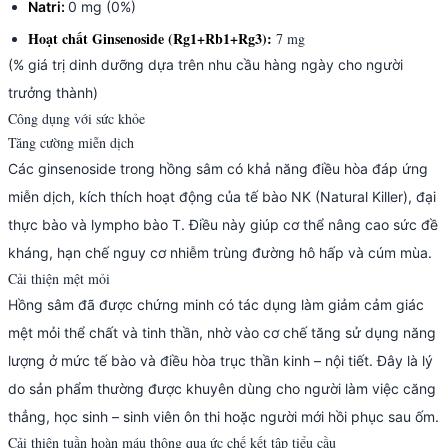
Natri:
0 mg (0%)
Hoạt chất Ginsenoside (Rg1+Rb1+Rg3):
7 mg
(% giá trị dinh dưỡng dựa trên nhu cầu hàng ngày cho người
trưởng thành)
Công dụng với sức khỏe
Tăng cường miễn dịch
Các ginsenoside trong hồng sâm có khả năng điều hòa đáp ứng
miễn dịch, kích thích hoạt động của tế bào NK (Natural Killer), đại
thực bào và lympho bào T. Điều này giúp cơ thể nâng cao sức đề
kháng, hạn chế nguy cơ nhiễm trùng đường hô hấp và cúm mùa.
Cải thiện mệt mỏi
Hồng sâm đã được chứng minh có tác dụng làm giảm cảm giác
mệt mỏi thể chất và tinh thần, nhờ vào cơ chế tăng sử dụng năng
lượng ở mức tế bào và điều hòa trục thần kinh – nội tiết. Đây là lý
do sản phẩm thường được khuyên dùng cho người làm việc căng
thẳng, học sinh – sinh viên ôn thi hoặc người mới hồi phục sau ốm.
Cải thiện tuần hoàn máu thông qua ức chế kết tập tiểu cầu