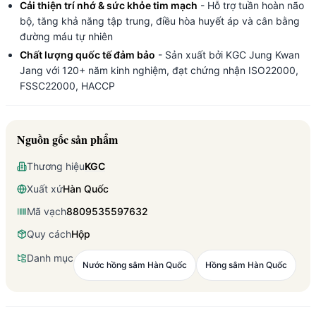
Cải thiện trí nhớ & sức khỏe tim mạch
- Hỗ trợ tuần hoàn não
bộ, tăng khả năng tập trung, điều hòa huyết áp và cân bằng
đường máu tự nhiên
Chất lượng quốc tế đảm bảo
- Sản xuất bởi KGC Jung Kwan
Jang với 120+ năm kinh nghiệm, đạt chứng nhận ISO22000,
FSSC22000, HACCP
Nguồn gốc sản phẩm
Thương hiệu
KGC
Xuất xứ
Hàn Quốc
Mã vạch
8809535597632
Quy cách
Hộp
Danh mục
Nước hồng sâm Hàn Quốc
Hồng sâm Hàn Quốc