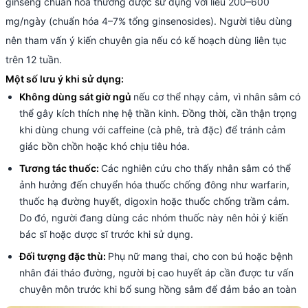
ginseng chuẩn hóa thường được sử dụng với liều 200–600
mg/ngày (chuẩn hóa 4–7% tổng ginsenosides). Người tiêu dùng
nên tham vấn ý kiến chuyên gia nếu có kế hoạch dùng liên tục
trên 12 tuần.
Một số lưu ý khi sử dụng:
Không dùng sát giờ ngủ
nếu cơ thể nhạy cảm, vì nhân sâm có
thể gây kích thích nhẹ hệ thần kinh. Đồng thời, cần thận trọng
khi dùng chung với caffeine (cà phê, trà đặc) để tránh cảm
giác bồn chồn hoặc khó chịu tiêu hóa.
Tương tác thuốc:
Các nghiên cứu cho thấy nhân sâm có thể
ảnh hưởng đến chuyển hóa thuốc chống đông như warfarin,
thuốc hạ đường huyết, digoxin hoặc thuốc chống trầm cảm.
Do đó, người đang dùng các nhóm thuốc này nên hỏi ý kiến
bác sĩ hoặc dược sĩ trước khi sử dụng.
Đối tượng đặc thù:
Phụ nữ mang thai, cho con bú hoặc bệnh
nhân đái tháo đường, người bị cao huyết áp cần được tư vấn
chuyên môn trước khi bổ sung hồng sâm để đảm bảo an toàn