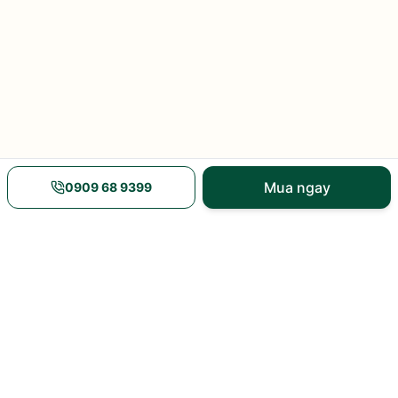
Mua ngay
0909 68 9399
Nguồn gốc rõ ràng
Giao hàng nhanh
xem xuất xứ và mã vạch
nội thành và toàn quốc
Nhiều khuyến mãi
Tư vấn tận tâm