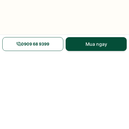
Mua ngay
0909 68 9399
Nguồn gốc rõ ràng
Giao hàng nhanh
xem xuất xứ và mã vạch
nội thành và toàn quốc
Nhiều khuyến mãi
Tư vấn tận tâm
giá và ưu đãi tại sản
8h–21h hàng ngày
phẩm