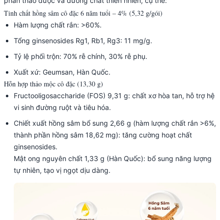
phần thảo dược và dưỡng chất thiên nhiên, cụ thể:
Tinh chất hồng sâm cô đặc 6 năm tuổi – 4% (5,32 g/gói)
Hàm lượng chất rắn: >60%.
Tổng ginsenosides Rg1, Rb1, Rg3: 11 mg/g.
Tỷ lệ phối trộn: 70% rễ chính, 30% rễ phụ.
Xuất xứ: Geumsan, Hàn Quốc.
Hỗn hợp thảo mộc cô đặc (13,30 g)
Fructooligosaccharide (FOS) 9,31 g: chất xơ hòa tan, hỗ trợ hệ
vi sinh đường ruột và tiêu hóa.
Chiết xuất hồng sâm bổ sung 2,66 g (hàm lượng chất rắn >6%,
thành phần hồng sâm 18,62 mg): tăng cường hoạt chất
ginsenosides.
Mật ong nguyên chất 1,33 g (Hàn Quốc): bổ sung năng lượng
tự nhiên, tạo vị ngọt dịu dàng.