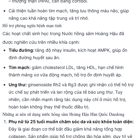
– thượng thận (HPA), cân bằng cortisol.
Cải thiện tuần hoàn tim mạch, tăng lưu thông máu não, giúp
nâng cao khả năng tập trung và trí nhớ.
Hỗ trợ phòng ngừa bệnh mạn tính
Các hoạt chất sinh học trong Nước hồng sâm Hoàng Hậu đã
được nghiên cứu trên nhiều khía cạnh:
Tiểu đường:
tăng độ nhạy insulin, kích hoạt AMPK, giúp ổn
định đường huyết sau ăn.
Tim mạch:
giảm cholesterol LDL, tăng HDL, hạn chế hình
thành mảng xơ vữa động mạch, hỗ trợ ổn định huyết áp.
Ung thư:
ginsenoside Rh2 và Rg3 được ghi nhận có thể hỗ trợ
ức chế sự phát triển và lan rộng của tế bào ung thư. Tuy
nhiên, cần nhấn mạnh rằng tác dụng này chỉ ở mức hỗ trợ,
hoàn toàn không thay thế thuốc điều trị.
Những ai nên sử dụng nước hồng sâm Hoàng Hậu Hàn Quốc Daedong
Phụ nữ từ 25 tuổi muốn chăm sóc da và sức khỏe toàn diện:
Đây là giai đoạn cơ thể bắt đầu giảm khả năng tổng hợp
collagen. Sản phẩm giúp hỗ trợ chống lão hóa sớm, duy trì vẻ