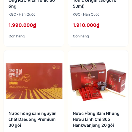
Ống KGC Vital Tonic 30
Tonic Origin (30 gói x
ống
50ml)
KGC · Hàn Quốc
KGC · Hàn Quốc
1.990.000₫
1.910.000₫
Còn hàng
Còn hàng
Nước hồng sâm nguyên
Nước Hồng Sâm Nhung
chất Daedong Premium
Hươu Linh Chi 365
30 gói
Hankwanjang 20 gói