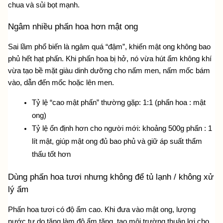
chua và sủi bọt mạnh.
Ngâm nhiều phấn hoa hơn mật ong
Sai lầm phổ biến là ngâm quá “đậm”, khiến mật ong không bao 
phủ hết hạt phấn. Khi phấn hoa bị hở, nó vừa hút ẩm không khí 
vừa tạo bề mặt giàu dinh dưỡng cho nấm men, nấm mốc bám 
vào, dẫn đến mốc hoặc lên men.
Tỷ lệ “cao mật phấn” thường gặp: 1:1 (phấn hoa : mật 
ong)
Tỷ lệ ổn định hơn cho người mới: khoảng 500g phấn : 1 
lít mật, giúp mật ong đủ bao phủ và giữ áp suất thẩm 
thấu tốt hơn
Dùng phấn hoa tươi nhưng không để tủ lạnh / không xử 
lý ẩm
Phấn hoa tươi có độ ẩm cao. Khi đưa vào mật ong, lượng 
nước tự do tăng làm độ ẩm tăng, tạo môi trường thuận lợi cho 