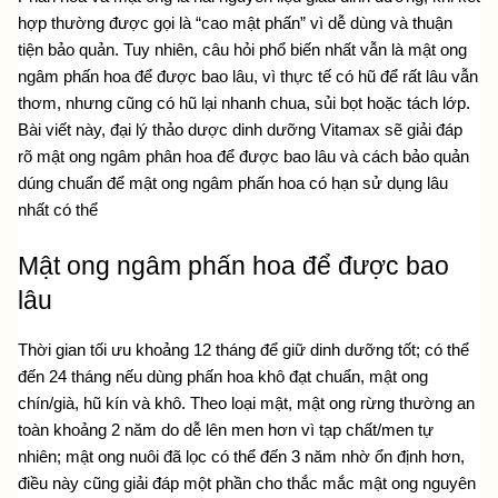
hợp thường được gọi là “cao mật phấn” vì dễ dùng và thuận 
tiện bảo quản. Tuy nhiên, câu hỏi phổ biến nhất vẫn là mật ong 
ngâm phấn hoa để được bao lâu, vì thực tế có hũ để rất lâu vẫn 
thơm, nhưng cũng có hũ lại nhanh chua, sủi bọt hoặc tách lớp. 
Bài viết này, đại lý thảo dược dinh dưỡng Vitamax sẽ giải đáp 
rõ mật ong ngâm phân hoa để được bao lâu và cách bảo quản 
dúng chuẩn để mật ong ngâm phấn hoa có hạn sử dụng lâu 
nhất có thể
Mật ong ngâm phấn hoa để được bao 
lâu
Thời gian tối ưu khoảng 12 tháng để giữ dinh dưỡng tốt; có thể 
đến 24 tháng nếu dùng phấn hoa khô đạt chuẩn, mật ong 
chín/già, hũ kín và khô. Theo loại mật, mật ong rừng thường an 
toàn khoảng 2 năm do dễ lên men hơn vì tạp chất/men tự 
nhiên; mật ong nuôi đã lọc có thể đến 3 năm nhờ ổn định hơn, 
điều này cũng giải đáp một phần cho thắc mắc 
mật ong nguyên 