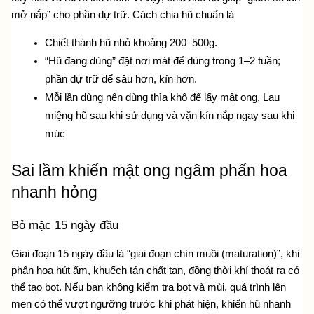
mở nắp” cho phần dự trữ. Cách chia hũ chuẩn là
Chiết thành hũ nhỏ khoảng 200–500g.
“Hũ đang dùng” đặt nơi mát để dùng trong 1–2 tuần; 
phần dự trữ để sâu hơn, kín hơn.
Mỗi lần dùng nên dùng thìa khô để lấy mật ong, Lau 
miệng hũ sau khi sử dụng và vặn kín nắp ngay sau khi 
múc
Sai lầm khiến mật ong ngâm phấn hoa 
nhanh hỏng
Bỏ mặc 15 ngày đầu
Giai đoạn 15 ngày đầu là “giai đoạn chín muồi (maturation)”, khi 
phấn hoa hút ẩm, khuếch tán chất tan, đồng thời khí thoát ra có 
thể tạo bọt. Nếu bạn không kiểm tra bọt và mùi, quá trình lên 
men có thể vượt ngưỡng trước khi phát hiện, khiến hũ nhanh 