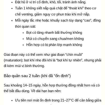
Đặt hũ ở vị trí cố định, khô, tối, tránh ánh nắng.
Tuần 1 không siết nắp quá chặt để “thoát khí” theo cơ 
chế venting, giảm nguy cơ phun trào khi mở nắp.
Mỗi ngày lắc nhẹ hoặc khuấy sạch tùy dạng “cao”, đồng 
thời quan sát:
Bọt có tăng nhanh bất thường không
Mùi có chuyển sang chua/men không
Hỗn hợp có bị phân lớp mạnh không
Giai đoạn này có thể xem như giai đoạn “chín muồi” 
(maturation); bọt khí nhẹ đôi khi là “bọt khí tự nhiên”, nhưng phải 
đi kèm mùi vị bình thường.
Bảo quản sau 2 tuần (khi đã “ổn định”)
Sau khoảng 14–15 ngày, hỗn hợp thường đồng nhất hơn và có 
thể bắt đầu dùng. Về dài hạn bạn nên:
Ưu tiên nơi mát ổn định trong 21–27°C để cân bằng giữa 