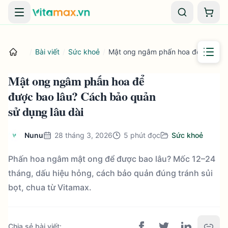
Danh mục
Giỏ 
/
Bài viết
/
Sức khoẻ
/
Mật ong ngâm phấn hoa để được ba
Mật ong ngâm phấn hoa để
được bao lâu? Cách bảo quản
sử dụng lâu dài
Nunu
28 tháng 3, 2026
5
phút đọc
Sức khoẻ
Phấn hoa ngâm mật ong để được bao lâu? Mốc 12–24
tháng, dấu hiệu hỏng, cách bảo quản đúng tránh sủi
bọt, chua từ Vitamax.
Chia sẻ bài viết
: