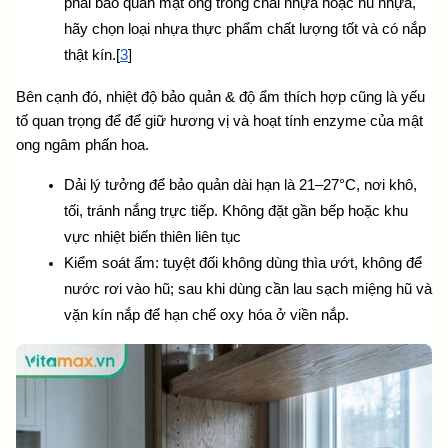
phải bảo quản mật ong trong chai nhựa hoặc hũ nhựa, 
hãy chọn loại nhựa thực phẩm chất lượng tốt và có nắp 
thật kín.[
3
]
Bên cạnh đó, nhiệt độ bảo quản & độ ẩm thích hợp cũng là yếu 
tố quan trọng để để giữ hương vị và hoạt tính enzyme của mật 
ong ngâm phấn hoa.
Dải lý tưởng để bảo quản dài hạn là 21–27°C, nơi khô, 
tối, tránh nắng trực tiếp. Không đặt gần bếp hoặc khu 
vực nhiệt biến thiên liên tục
Kiểm soát ẩm: tuyệt đối không dùng thìa ướt, không để 
nước rơi vào hũ; sau khi dùng cần lau sạch miệng hũ và 
vặn kín nắp để hạn chế oxy hóa ở viền nắp.