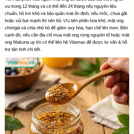
ưu trong 12 tháng và có thể đến 24 tháng nếu nguyên liệu 
chuẩn, hũ kín khô và bảo quản mát ổn định; nếu mốc, chua gắt 
hoặc sủi bọt mạnh thì nên bỏ. Ưu tiên phấn hoa khô, mật ong 
chín/già và chia nhỏ hũ để giảm oxy hóa, hạn chế lên men. Bên 
cạnh đó, nếu cần địa chỉ mua mật ong rừng nguyên tổ hoặc mật 
ong Makuna uy tín có thể liên hệ Vitamax để được tư vấn & hỗ 
trợ tận tình chi tiết.