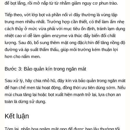
để bọt lắng, rồi mở nắp từ từ nhằm giảm nguy cơ phun trào. 
Tiếp theo, vớt lớp bọt và phần nổi vì đây thường là vùng tập 
trung men nhiều nhất. Trường hợp cần thiết, có thể làm ấm nhẹ 
cách thủy ở mức vừa phải với mục tiêu ổn định, tránh lạm dụng 
nhiệt cao vì dễ làm giảm enzyme và thúc đẩy biến đổi chất 
lượng. Sau đó, bổ sung thêm mật ong đặc/chín để tăng nồng độ 
đường và áp suất thẩm thấu, giúp môi trường kém thuận lợi 
hơn cho nấm men.
Bước 3: Bảo quản kín trong ngăn mát
Sau xử lý, hãy chia nhỏ hũ, đậy kín và bảo quản trong ngăn mát 
để hạn chế men tái hoạt động, đồng thời ưu tiên dùng sớm. Nếu 
mùi chua tăng lại hoặc bọt xuất hiện mạnh trở lại, lựa chọn an 
toàn là dừng sử dụng.
Kết luận
Tóm lại, phấn hoa ngâm mật ong để được bao lâu thường tối 