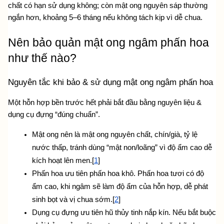
chất có hạn sử dụng không
; còn mật ong nguyên sáp thường 
ngắn hơn, khoảng 5–6 tháng nếu không tách kịp vì dễ chua.
Nên bảo quản mật ong ngâm phấn hoa 
như thế nào?
Nguyên tắc khi bảo & sử dụng mật ong ngâm phấn hoa
Một hỗn hợp bền trước hết phải bắt đầu bằng nguyên liệu & 
dụng cụ đựng “đúng chuẩn”.
Mật ong nên là mật ong nguyên chất, chín/già, tỷ lệ 
nước thấp, tránh dùng “mật non/loãng” vì độ ẩm cao dễ 
kích hoạt lên men.[
1
]
Phấn hoa ưu tiên phấn hoa khô. Phấn hoa tươi có độ 
ẩm cao, khi ngâm sẽ làm độ ẩm của hỗn hợp, dễ phát 
sinh bọt và vị chua sớm.[
2
]
Dụng cụ đựng ưu tiên hũ thủy tinh nắp kín. Nếu bắt buộc 