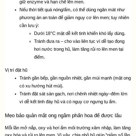
giữ enzyme và hạn chế lên men.
Nếu thời tiết quá nóng/ẩm, có thể dùng ngăn mát như 
phương án an toàn để giảm nguy cơ lên men; tuy nhiên 
cần lưu ý:
Dưới 18°C mật dễ kết tinh khiến khó lấy dùng.
Tránh đưa ra – cho vào liên tục vì dễ tạo đọng 
hơi nước trong hũ, làm tăng rủi ro lên men tại 
điểm.
Vị trí đặt hũ
Tránh gần bếp, gần nguồn nhiệt, gần mùi mạnh (mật ong 
có xu hướng hút mùi).
Tránh đặt sát sàn gạch, nơi chênh nhiệt ngày–đêm lớn 
vì dễ kết tinh đáy hũ và có nguy cơ ngưng tụ ẩm.
Mẹo bảo quản mật ong ngâm phấn hoa để được lâu
Mỗi lần mở nắp, oxy và hơi ẩm môi trường xâm nhập, làm tăng 
oxy hóa và rủi ro lên men. Vì vậy, chia nhỏ hũ giúp “giảm số lần 