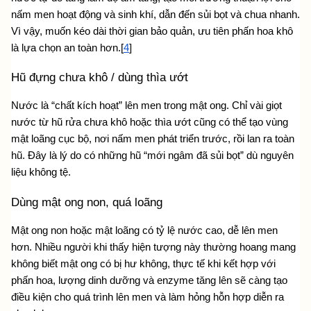
nấm men hoạt động và sinh khí, dẫn đến sủi bọt và chua nhanh. 
Vì vậy, muốn kéo dài thời gian bảo quản, ưu tiên phấn hoa khô 
là lựa chọn an toàn hơn.[
4
]
Hũ đựng chưa khô / dùng thìa ướt
Nước là “chất kích hoạt” lên men trong mật ong. Chỉ vài giọt 
nước từ hũ rửa chưa khô hoặc thìa ướt cũng có thể tạo vùng 
mật loãng cục bộ, nơi nấm men phát triển trước, rồi lan ra toàn 
hũ. Đây là lý do có những hũ “mới ngâm đã sủi bọt” dù nguyên 
liệu không tệ.
Dùng mật ong non, quá loãng
Mật ong non hoặc mật loãng có tỷ lệ nước cao, dễ lên men 
hơn. Nhiều người khi thấy hiện tượng này thường hoang mang 
không biết 
mật ong có bị hư không
, thực tế khi kết hợp với 
phấn hoa, lượng dinh dưỡng và enzyme tăng lên sẽ càng tạo 
điều kiện cho quá trình lên men và làm hỏng hỗn hợp diễn ra 