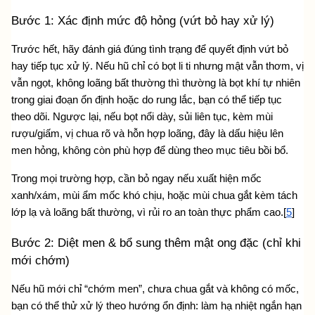
Bước 1: Xác định mức độ hỏng (vứt bỏ hay xử lý)
Trước hết, hãy đánh giá đúng tình trạng để quyết định vứt bỏ 
hay tiếp tục xử lý. Nếu hũ chỉ có bọt li ti nhưng mật vẫn thơm, vị 
vẫn ngọt, không loãng bất thường thì thường là bọt khí tự nhiên 
trong giai đoạn ổn định hoặc do rung lắc, bạn có thể tiếp tục 
theo dõi. Ngược lại, nếu bọt nổi dày, sủi liên tục, kèm mùi 
rượu/giấm, vị chua rõ và hỗn hợp loãng, đây là dấu hiệu lên 
men hỏng, không còn phù hợp để dùng theo mục tiêu bồi bổ.
Trong mọi trường hợp, cần bỏ ngay nếu xuất hiện mốc 
xanh/xám, mùi ẩm mốc khó chịu, hoặc mùi chua gắt kèm tách 
lớp lạ và loãng bất thường, vì rủi ro an toàn thực phẩm cao.[
5
]
Bước 2: Diệt men & bổ sung thêm mật ong đặc (chỉ khi 
mới chớm)
Nếu hũ mới chỉ “chớm men”, chưa chua gắt và không có mốc, 
bạn có thể thử xử lý theo hướng ổn định: làm hạ nhiệt ngắn hạn 