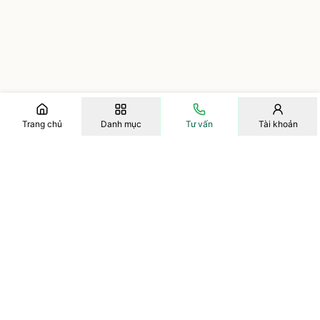
Trang chủ
Danh mục
Tư vấn
Tài khoản
Vitamax - Tinh hoa từ thiên nhiên cho sức khoẻ
Cửa hàng nhân sâm, linh chi, đông trùng, thực phẩm bổ trợ sức
khoẻ chính hãng, giá tốt, nhiều ưu đãi.
Trụ sở chính