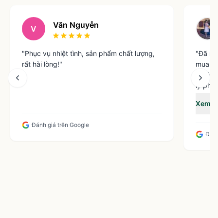
Văn Nguyễn
V
"
Phục vụ nhiệt tình, sản phẩm chất lượng,
"
Đã mu
rất hài lòng!
"
mua sâ
vì sâm 
lý phục
Vitama
Xem t
Nguyê
Đánh giá trên Google
Đánh