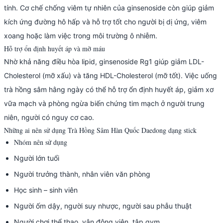
tính. Cơ chế chống viêm tự nhiên của ginsenoside còn giúp giảm
kích ứng đường hô hấp và hỗ trợ tốt cho người bị dị ứng, viêm
xoang hoặc làm việc trong môi trường ô nhiễm.
Hỗ trợ ổn định huyết áp và mỡ máu
Nhờ khả năng điều hòa lipid, ginsenoside Rg1 giúp giảm LDL-
Cholesterol (mỡ xấu) và tăng HDL-Cholesterol (mỡ tốt). Việc uống
trà hồng sâm hằng ngày có thể hỗ trợ ổn định huyết áp, giảm xơ
vữa mạch và phòng ngừa biến chứng tim mạch ở người trung
niên, người có nguy cơ cao.
Những ai nên sử dụng Trà Hồng Sâm Hàn Quốc Daedong dạng stick
Nhóm nên sử dụng
Người lớn tuổi
Người trưởng thành, nhân viên văn phòng
Học sinh – sinh viên
Người ốm dậy, người suy nhược, người sau phẫu thuật
Người chơi thể thao, vận động viên, tập gym