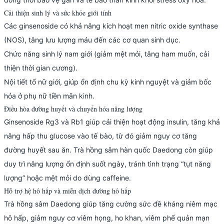
Cải thiện sinh lý và sức khỏe giới tính
Các ginsenoside có khả năng kích hoạt men nitric oxide synthase
(NOS), tăng lưu lượng máu đến các cơ quan sinh dục.
Chức năng sinh lý nam giới (giảm mệt mỏi, tăng ham muốn, cải
thiện thời gian cương).
Nội tiết tố nữ giới, giúp ổn định chu kỳ kinh nguyệt và giảm bốc
hỏa ở phụ nữ tiền mãn kinh.
Điều hòa đường huyết và chuyển hóa năng lượng
Ginsenoside Rg3 và Rb1 giúp cải thiện hoạt động insulin, tăng khả
năng hấp thu glucose vào tế bào, từ đó giảm nguy cơ tăng
đường huyết sau ăn. Trà hồng sâm hàn quốc Daedong còn giúp
duy trì năng lượng ổn định suốt ngày, tránh tình trạng “tụt năng
lượng” hoặc mệt mỏi do dùng caffeine.
Hỗ trợ hệ hô hấp và miễn dịch đường hô hấp
Trà hồng sâm Daedong giúp tăng cường sức đề kháng niêm mạc
hô hấp, giảm nguy cơ viêm họng, ho khan, viêm phế quản mạn