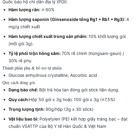
Quốc bảo hộ chỉ dẫn địa lý (PGI).
Hàm lượng rắn:
≥ 60%
Hàm lượng saponin (Ginsenoside tổng Rg1 + Rb1 + Rg3):
4
mg/g chiết xuất
Hàm lượng chiết xuất trong sản phẩm:
10% khối lượng gói
(mỗi gói 3g).
Tỷ lệ phối trộn hồng sâm:
70% rễ chính (hongsam-geun) /
30% rễ phụ
Thành phần phụ & bổ trợ tự nhiên
Glucose anhydrous crystalline, Ascorbic acid
Quy cách đóng gói
Dạng bào chế:
Bột trà hòa tan đóng gói stick tiện dụng.
Quy cách:
Hộp 50 gói x 3g hoặc 100 gói x 3g (±7,5%)
Trọng lượng tịnh:
90g/hộp (3g x 30 stick)
Vật liệu bao bì:
Polyetylen (PE) kết hợp giấy tráng bạc – đạt
chuẩn VSATTP của Bộ Y tế Hàn Quốc & Việt Nam