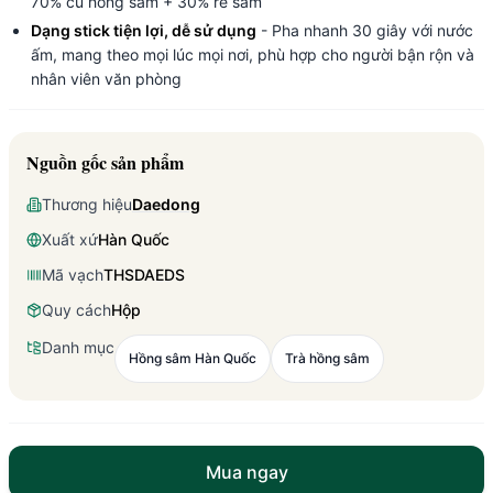
70% củ hồng sâm + 30% rễ sâm
Dạng stick tiện lợi, dễ sử dụng
- Pha nhanh 30 giây với nước
ấm, mang theo mọi lúc mọi nơi, phù hợp cho người bận rộn và
nhân viên văn phòng
Nguồn gốc sản phẩm
Thương hiệu
Daedong
Xuất xứ
Hàn Quốc
Mã vạch
THSDAEDS
Quy cách
Hộp
Danh mục
Hồng sâm Hàn Quốc
Trà hồng sâm
Mua ngay