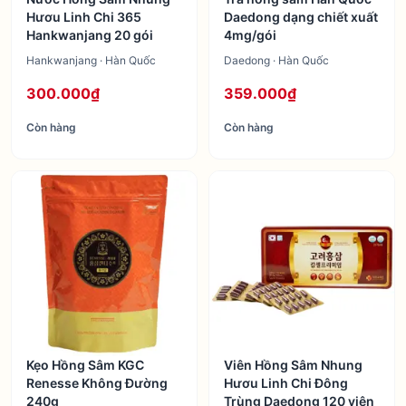
Hươu Linh Chi 365
Daedong dạng chiết xuất
Hankwanjang 20 gói
4mg/gói
Hankwanjang · Hàn Quốc
Daedong · Hàn Quốc
300.000₫
359.000₫
Còn hàng
Còn hàng
Kẹo Hồng Sâm KGC
Viên Hồng Sâm Nhung
Renesse Không Đường
Hươu Linh Chi Đông
240g
Trùng Daedong 120 viên