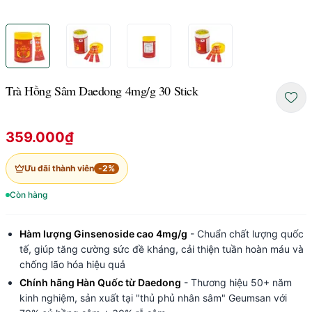
Trà Hồng Sâm Daedong 4mg/g 30 Stick
359.000₫
Ưu đãi thành viên
-
2
%
Còn hàng
Hàm lượng Ginsenoside cao 4mg/g
- Chuẩn chất lượng quốc
tế, giúp tăng cường sức đề kháng, cải thiện tuần hoàn máu và
chống lão hóa hiệu quả
Chính hãng Hàn Quốc từ Daedong
- Thương hiệu 50+ năm
kinh nghiệm, sản xuất tại "thủ phủ nhân sâm" Geumsan với