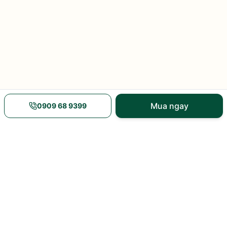
Mua ngay
0909 68 9399
Nguồn gốc rõ ràng
Giao hàng nhanh
xem xuất xứ và mã vạch
nội thành và toàn quốc
Nhiều khuyến mãi
Tư vấn tận tâm