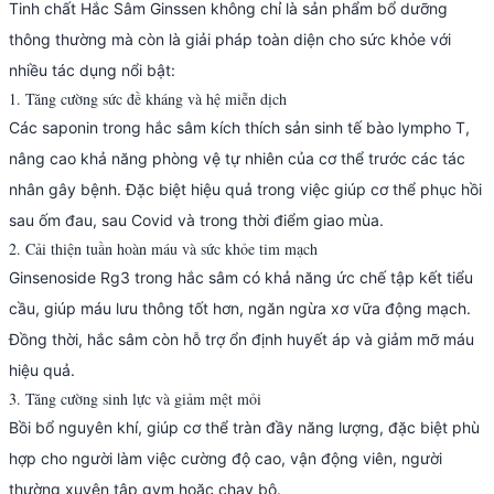
Tinh chất Hắc Sâm Ginssen không chỉ là sản phẩm bổ dưỡng
thông thường mà còn là giải pháp toàn diện cho sức khỏe với
nhiều tác dụng nổi bật:
1. Tăng cường sức đề kháng và hệ miễn dịch
Các saponin trong hắc sâm kích thích sản sinh tế bào lympho T,
nâng cao khả năng phòng vệ tự nhiên của cơ thể trước các tác
nhân gây bệnh. Đặc biệt hiệu quả trong việc giúp cơ thể phục hồi
sau ốm đau, sau Covid và trong thời điểm giao mùa.
2. Cải thiện tuần hoàn máu và sức khỏe tim mạch
Ginsenoside Rg3 trong hắc sâm có khả năng ức chế tập kết tiểu
cầu, giúp máu lưu thông tốt hơn, ngăn ngừa xơ vữa động mạch.
Đồng thời, hắc sâm còn hỗ trợ ổn định huyết áp và giảm mỡ máu
hiệu quả.
3. Tăng cường sinh lực và giảm mệt mỏi
Bồi bổ nguyên khí, giúp cơ thể tràn đầy năng lượng, đặc biệt phù
hợp cho người làm việc cường độ cao, vận động viên, người
thường xuyên tập gym hoặc chạy bộ.