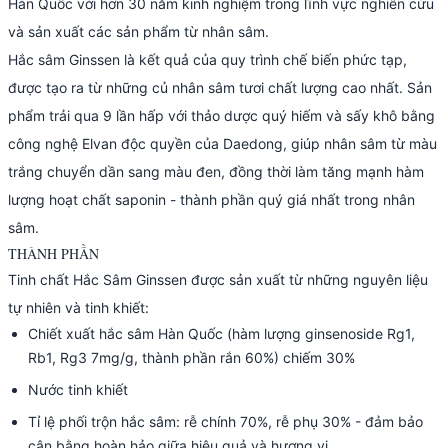
Hàn Quốc với hơn 30 năm kinh nghiệm trong lĩnh vực nghiên cứu
và sản xuất các sản phẩm từ nhân sâm.
Hắc sâm Ginssen là kết quả của quy trình chế biến phức tạp,
được tạo ra từ những củ nhân sâm tươi chất lượng cao nhất. Sản
phẩm trải qua 9 lần hấp với thảo dược quý hiếm và sấy khô bằng
công nghệ Elvan độc quyền của Daedong, giúp nhân sâm từ màu
trắng chuyển dần sang màu đen, đồng thời làm tăng mạnh hàm
lượng hoạt chất saponin - thành phần quý giá nhất trong nhân
sâm.
THÀNH PHẦN
Tinh chất Hắc Sâm Ginssen được sản xuất từ những nguyên liệu
tự nhiên và tinh khiết:
Chiết xuất hắc sâm Hàn Quốc (hàm lượng ginsenoside Rg1,
Rb1, Rg3 7mg/g, thành phần rắn 60%) chiếm 30%
Nước tinh khiết
Tỉ lệ phối trộn hắc sâm: rễ chính 70%, rễ phụ 30% - đảm bảo
cân bằng hoàn hảo giữa hiệu quả và hương vị