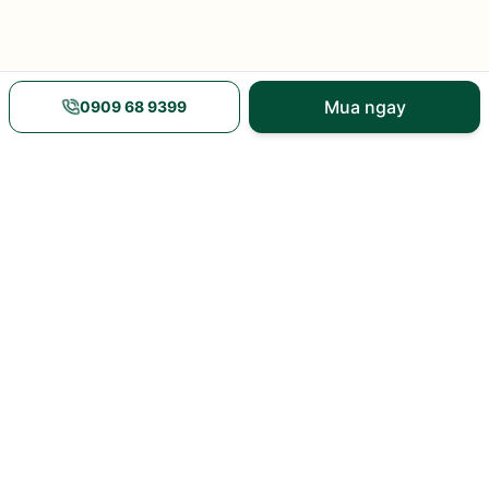
Mua ngay
0909 68 9399
Nguồn gốc rõ ràng
Giao hàng nhanh
xem xuất xứ và mã vạch
nội thành và toàn quốc
Nhiều khuyến mãi
Tư vấn tận tâm
giá và ưu đãi tại sản
8h–21h hàng ngày
phẩm
Từ những thương hiệu uy tín