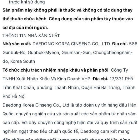
trước khi sử dụng
Sản phẩm này không phải là thuốc và không có tác dụng thay
thế thuốc chữa bệnh. Công dụng của sản phẩm tùy thuộc vào
cơ địa của mỗi người.
THÔNG TIN NHÀ SẢN XUẤT
Nhà sản xuất
: DAEDONG KOREA GINSENG CO., LTD.
Địa chỉ
: 586
Gunbuk-Ro, Gunbuk-Myeon, Geumsan-Gun, Chungcheongnam-
do, Korea South
Tổ chức chịu trách nhiệm nhập khẩu và phân phối
: Công Ty
TNHH Xuất Nhập Khẩu Và Kinh Doanh VHP.
Địa chỉ
: 17/331 Phố
Trần Khát Chân, phường Thanh Nhàn, Quận Hai Bà Trưng, Thành
Phố Hà Nội
Daedong Korea Ginseng Co., Ltd là tập đoàn uy tín hàng đầu Hàn
Quốc, chuyên nghiên cứu và sản xuất các sản phẩm từ nhân sâm
cao cấp. Với dây chuyền công nghệ hiện đại và quy trình sản xuất
nghiêm ngặt theo tiêu chuẩn quốc tế, Daedong cam kết mang
đến những sản phẩm chất lượng cao nhất cho người tiêu dùng.