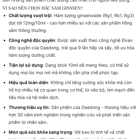
VÌ SAO NÊN CHỌN HẮC SÂM GINSSEN?
Chất lượng vượt trội
: Hàm lượng ginsenoside (Rg1, Rb1, Rg3)
đạt tới 12mg/10ml - cao hơn nhiều so với các sản phẩm hồng
sâm thông thường.
Công nghệ độc quyền
: Được sản xuất theo công nghệ Elvan
độc quyền của Daedong, trải qua 9 lần hấp và sấy, tối ưu hóa
hàm lượng dưỡng chất.
Tiện lợi sử dụng
: Dạng stick 10ml dễ mang theo, có thể sử
dụng mọi lúc mọi nơi mà không cần pha chế phức tạp.
Hiệu quả toàn diện
: Không chỉ tăng cường sức khỏe mà còn
hỗ trợ nhiều hệ cơ quan trong cơ thể, từ não bộ, tim mạch đến
tiêu hóa và hệ miễn dịch.
Thương hiệu uy tín
: Sản phẩm của Daedong - thương hiệu với
hơn 30 năm kinh nghiệm trong nghiên cứu và phát triển sản
phẩm từ nhân sâm.
Món quà sức khỏe sang trọng
: Với bao bì tinh tế và chất