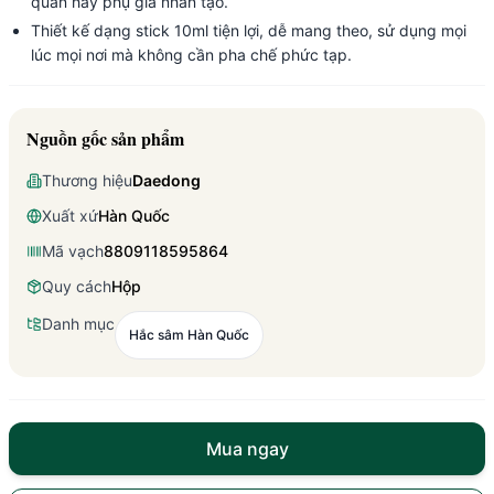
quản hay phụ gia nhân tạo.
Thiết kế dạng stick 10ml tiện lợi, dễ mang theo, sử dụng mọi
lúc mọi nơi mà không cần pha chế phức tạp.
Nguồn gốc sản phẩm
Thương hiệu
Daedong
Xuất xứ
Hàn Quốc
Mã vạch
8809118595864
Quy cách
Hộp
Danh mục
Hắc sâm Hàn Quốc
Mua ngay