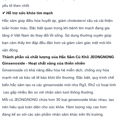
yếu tố then chốt.
Hỗ trợ sức khỏe tim mạch
✔
Hắc sâm giúp điều hòa huyết áp, giảm cholesterol xấu và cải thiện
tuần hoàn máu. Đặc biệt quan trọng khi bệnh tim mạch đang gia
tăng ở Việt Nam do thay đổi lối sống. Sử dụng thường xuyên giúp
bạn cảm thấy tim đập đều đặn hơn và giảm cảm giác mệt mỏi khi
vận động.
Thành phần và chất lượng của Hắc Sâm Củ Khô JEONGNONG
Ginsenoside - Hoạt chất vàng của thiên nhiên
Ginsenoside có khả năng điều hòa hệ miễn dịch, chống oxy hóa
mạnh mẽ và bảo vệ tế bào khỏi tổn thương. Đặc biệt, quy trình chế
biến hắc sâm tạo ra các ginsenoside mới như Rg3, Rh2 có hoạt tính
cao gấp nhiều lần so với nhân sâm tươi thông thường.
Mỗi củ JEONGNONG chứa hơn 30 loại ginsenoside khác nhau, tạo
nên hiệu quả toàn diện cho sức khỏe. Hàm lượng này cao hơn
đáng kể so với các sản phẩm nhân sâm khác trên thị trường.