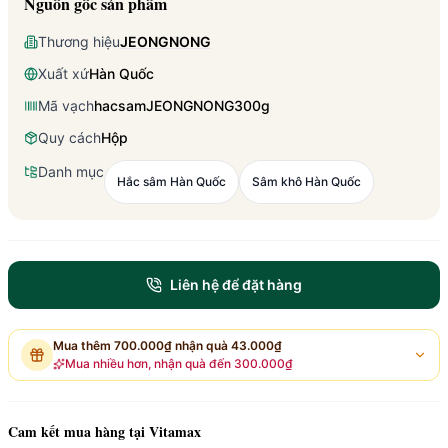
Nguồn gốc sản phẩm
Thương hiệu
JEONGNONG
Xuất xứ
Hàn Quốc
Mã vạch
hacsamJEONGNONG300g
Quy cách
Hộp
Danh mục
Hắc sâm Hàn Quốc
Sâm khô Hàn Quốc
Liên hệ để đặt hàng
Mua thêm
700.000₫
nhận quà
43.000₫
Mua nhiều hơn, nhận quà đến
300.000₫
Cam kết mua hàng tại Vitamax