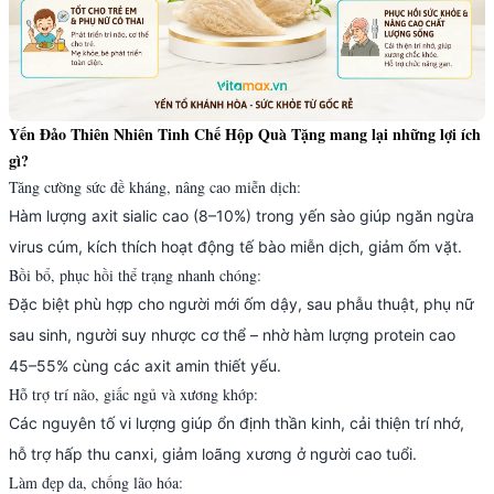
Yến Đảo Thiên Nhiên Tinh Chế Hộp Quà Tặng mang lại những lợi ích
gì?
Tăng cường sức đề kháng, nâng cao miễn dịch:
Hàm lượng axit sialic cao (8–10%) trong yến sào giúp ngăn ngừa
virus cúm, kích thích hoạt động tế bào miễn dịch, giảm ốm vặt.
Bồi bổ, phục hồi thể trạng nhanh chóng:
Đặc biệt phù hợp cho người mới ốm dậy, sau phẫu thuật, phụ nữ
sau sinh, người suy nhược cơ thể – nhờ hàm lượng protein cao
45–55% cùng các axit amin thiết yếu.
Hỗ trợ trí não, giấc ngủ và xương khớp:
Các nguyên tố vi lượng giúp ổn định thần kinh, cải thiện trí nhớ,
hỗ trợ hấp thu canxi, giảm loãng xương ở người cao tuổi.
Làm đẹp da, chống lão hóa: