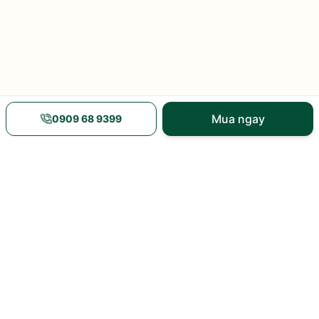
Mua ngay
0909 68 9399
Nguồn gốc rõ ràng
Giao hàng nhanh
xem xuất xứ và mã vạch
nội thành và toàn quốc
Nhiều khuyến mãi
Tư vấn tận tâm
giá và ưu đãi tại sản
8h–21h hàng ngày
phẩm