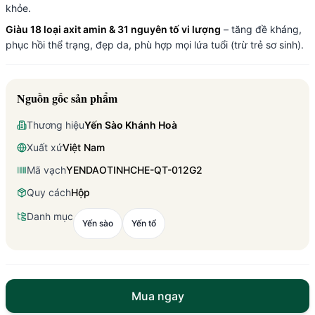
khỏe.
Giàu 18 loại axit amin & 31 nguyên tố vi lượng
– tăng đề kháng,
phục hồi thể trạng, đẹp da, phù hợp mọi lứa tuổi (trừ trẻ sơ sinh).
Nguồn gốc sản phẩm
Thương hiệu
Yến Sào Khánh Hoà
Xuất xứ
Việt Nam
Mã vạch
YENDAOTINHCHE-QT-012G2
Quy cách
Hộp
Danh mục
Yến sào
Yến tổ
Mua ngay