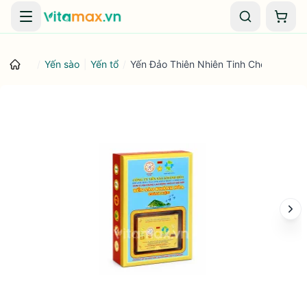
Danh mục
Giỏ 
/
Yến sào
|
Yến tổ
/
Yến Đảo Thiên Nhiên Tinh Chế Hộp