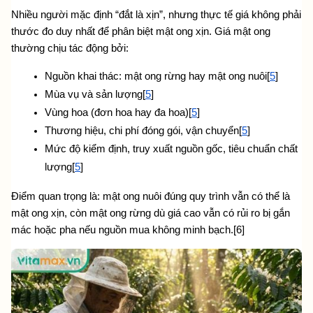
Nhiều người mặc định “đắt là xịn”, nhưng thực tế giá không phải 
thước đo duy nhất để phân biệt mật ong xịn. Giá mật ong 
thường chịu tác động bởi:
Nguồn khai thác: mật ong rừng hay mật ong nuôi[
5
]
Mùa vụ và sản lượng[
5
]
Vùng hoa (đơn hoa hay đa hoa)[
5
]
Thương hiệu, chi phí đóng gói, vận chuyển[
5
]
Mức độ kiểm định, truy xuất nguồn gốc, tiêu chuẩn chất 
lượng[
5
]
Điểm quan trọng là: mật ong nuôi đúng quy trình vẫn có thể là 
mật ong xịn, còn mật ong rừng dù giá cao vẫn có rủi ro bị gắn 
mác hoặc pha nếu nguồn mua không minh bạch.
[6]