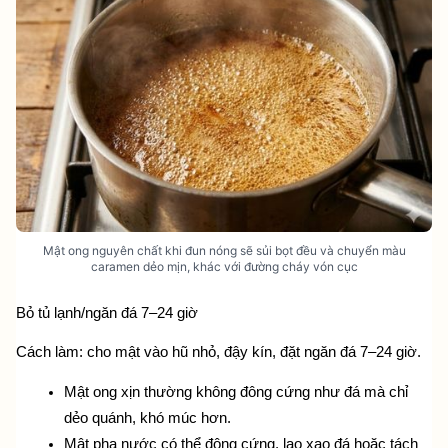
Mật ong nguyên chất khi đun nóng sẽ sủi bọt đều và chuyển màu
caramen dẻo mịn, khác với đường cháy vón cục
Bỏ tủ lạnh/ngăn đá 7–24 giờ
Cách làm: cho mật vào hũ nhỏ, đậy kín, đặt ngăn đá 7–24 giờ.
Mật ong xịn thường không đông cứng như đá mà chỉ 
dẻo quánh, khó múc hơn.
Mật pha nước có thể đông cứng, lạo xạo đá hoặc tách 