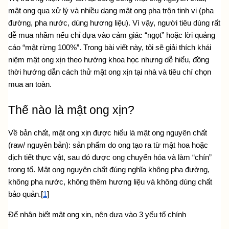
mật ong qua xử lý và nhiều dạng mật ong pha trộn tinh vi (pha 
đường, pha nước, dùng hương liệu). Vì vậy, người tiêu dùng rất 
dễ mua nhầm nếu chỉ dựa vào cảm giác “ngọt” hoặc lời quảng 
cáo “mật rừng 100%”. Trong bài viết này, tôi sẽ giải thích khái 
niệm mật ong xịn theo hướng khoa học nhưng dễ hiểu, đồng 
thời hướng dẫn cách thử mật ong xịn tại nhà và tiêu chí chọn 
mua an toàn.
Thế nào là mật ong xịn?
Về bản chất, mật ong xịn được hiểu là mật ong nguyên chất 
(raw/ nguyên bản): sản phẩm do ong tạo ra từ mật hoa hoặc 
dịch tiết thực vật, sau đó được ong chuyển hóa và làm “chín” 
trong tổ. Mật ong nguyên chất đúng nghĩa không pha đường, 
không pha nước, không thêm hương liệu và không dùng chất 
bảo quản.[
1
]
Để nhận biết mật ong xịn, nên dựa vào 3 yếu tố chính