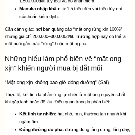
1.500.000đ/lít tùy loại và độ khan hiếm.
Manuka nhập khẩu
: từ 1,5 triệu đến vài triệu tùy chỉ 
số/chuẩn kiểm định.
Cần cảnh giác: nơi bán quảng cáo “mật ong rừng xịn 100%” 
nhưng giá chỉ 200.000–300.000đ/lít. Trường hợp này có thể là 
mật nuôi gắn mác “rừng” hoặc mật bị pha. 
Những hiểu lầm phổ biến về “mật ong 
xịn” khiến người mua bị dắt mũi
“Mật ong xịn không bao giờ đóng đường” (Sai)
Thực tế, kết tinh là phản ứng tự nhiên ở mật ong nguyên chất 
khi gặp lạnh hoặc để lâu. Điều quan trọng là phân biệt:
Kết tinh tự nhiên:
 hạt nhỏ, mịn, thường tan nhanh khi 
ngâm ấm.
Đóng đường do pha:
 đường đóng tảng cứng, lắng đáy, 