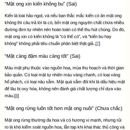
“Mật ong xịn kiến không bu” (Sai)
Kiến là loài hảo ngọt, và nếu bạn thắc mắc 
kiến có ăn mật ong 
k
hông thì câu trả lời là có, bởi mật ong nguyên chất chứa nhiều 
đường đơn tự nhiên nên hoàn toàn có thể thu hút chúng. Do đó, 
mật ong xịn có kiến không là “có thể có”, và “kiến bu hay 
không” không phải tiêu chuẩn phân biệt thật giả..[
7
]
“Mật càng đậm màu càng tốt” (Sai)
Màu mật phụ thuộc vào nguồn hoa, mùa thu hoạch và thời gian 
bảo quản. Có loại mật tự nhiên màu vàng chanh, có loại vàng 
hổ phách, có loại nâu sẫm. Mật quá sẫm đôi khi là dấu hiệu mật 
để lâu bị oxy hóa, không nên đánh giá chất lượng chỉ dựa vào 
màu.[
8
]
“Mật ong rừng luôn tốt hơn mật ong nuôi” (Chưa chắc)
Mật ong rừng thường đa hoa và có hương vị mạnh, nhưng rủi 
ro là khó kiểm soát nguồn hoa, lẫn tạp khi khai thác thủ công và 