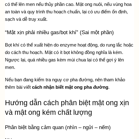
có thể lên men nếu thủy phần cao. Mật ong nuôi, nếu vùng hoa 
an toàn và quy trình thu hoạch chuẩn, lại có ưu điểm ổn định, 
sạch và dễ truy xuất. 
“Mật xịn phải nhiều gas/bọt khí” (Sai một phần)
Bọt khí có thể xuất hiện do enzyme hoạt động, do rung lắc hoặc 
do cách thu hoạch. Mật có ít bọt không đồng nghĩa là kém. 
Ngược lại, quá nhiều gas kèm mùi chua lại có thể gợi ý lên 
men.
Nếu bạn đang kiểm tra nguy cơ pha đường, nên tham khảo 
thêm bài viết 
cách nhận biết mật ong pha đường
.
Hướng dẫn cách phân biệt mật ong xịn 
và mật ong kém chất lượng
Phân biệt bằng cảm quan (nhìn – ngửi – nếm)