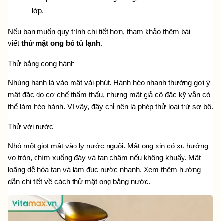
lớp.
Nếu bạn muốn quy trình chi tiết hơn, tham khảo thêm bài 
viết 
thử mật ong bỏ tủ lạnh
.
Thử bằng cọng hành
Nhúng hành lá vào mật vài phút. Hành héo nhanh thường gợi ý 
mật đặc do cơ chế thẩm thấu, nhưng mật giả cô đặc kỹ vẫn có 
thể làm héo hành. Vì vậy, đây chỉ nên là phép thử loại trừ sơ bộ.
Thử với nước 
Nhỏ một giọt mật vào ly nước nguội. Mật ong xịn có xu hướng 
vo tròn, chìm xuống đáy và tan chậm nếu không khuấy. Mật 
loãng dễ hòa tan và làm đục nước nhanh. Xem thêm hướng 
dẫn chi tiết về cách
 thử mật ong bằng nước.