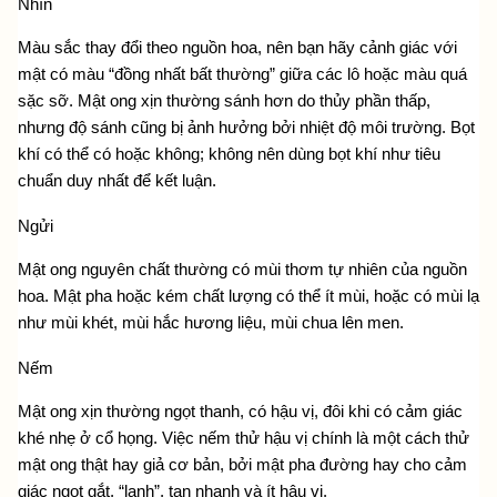
Nhìn
Màu sắc thay đổi theo nguồn hoa, nên bạn hãy cảnh giác với 
mật có màu “đồng nhất bất thường” giữa các lô hoặc màu quá 
sặc sỡ. Mật ong xịn thường sánh hơn do thủy phần thấp, 
nhưng độ sánh cũng bị ảnh hưởng bởi nhiệt độ môi trường. Bọt 
khí có thể có hoặc không; không nên dùng bọt khí như tiêu 
chuẩn duy nhất để kết luận.
Ngửi
Mật ong nguyên chất thường có mùi thơm tự nhiên của nguồn 
hoa. Mật pha hoặc kém chất lượng có thể ít mùi, hoặc có mùi lạ 
như mùi khét, mùi hắc hương liệu, mùi chua lên men.
Nếm
Mật ong xịn thường ngọt thanh, có hậu vị, đôi khi có cảm giác 
khé nhẹ ở cổ họng. Việc nếm thử hậu vị chính là một 
cách thử 
mật ong thật hay giả 
cơ bản, bởi mật pha đường hay cho cảm 
giác ngọt gắt, “lạnh”, tan nhanh và ít hậu vị.