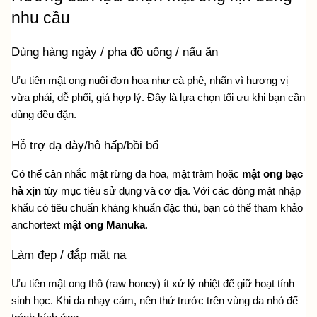
nhu cầu
Dùng hàng ngày / pha đồ uống / nấu ăn
Ưu tiên mật ong nuôi đơn hoa như cà phê, nhãn vì hương vị 
vừa phải, dễ phối, giá hợp lý. Đây là lựa chọn tối ưu khi bạn cần 
dùng đều đặn.
Hỗ trợ dạ dày/hô hấp/bồi bổ
Có thể cân nhắc mật rừng đa hoa, mật tràm hoặc 
mật ong bạc 
hà xịn
 tùy mục tiêu sử dụng và cơ địa. Với các dòng mật nhập 
khẩu có tiêu chuẩn kháng khuẩn đặc thù, bạn có thể tham khảo 
anchortext 
mật ong Manuka
.
Làm đẹp / đắp mặt nạ
Ưu tiên mật ong thô (raw honey) ít xử lý nhiệt để giữ hoạt tính 
sinh học. Khi da nhạy cảm, nên thử trước trên vùng da nhỏ để 