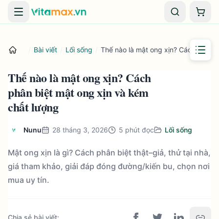
Danh mục
Giỏ 
/
Bài viết
/
Lối sống
/
Thế nào là mật ong xịn? Cách phân b
Thế nào là mật ong xịn? Cách
phân biệt mật ong xịn và kém
chất lượng
Nunu
28 tháng 3, 2026
5
phút đọc
Lối sống
Mật ong xịn là gì? Cách phân biệt thật–giả, thử tại nhà,
giá tham khảo, giải đáp đóng đường/kiến bu, chọn nơi
mua uy tín.
Chia sẻ bài viết
: