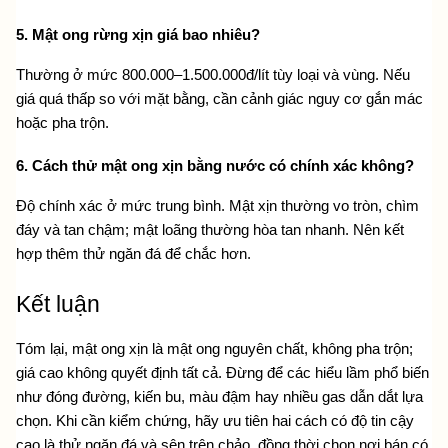
5. Mật ong rừng xịn giá bao nhiêu?
Thường ở mức 800.000–1.500.000đ/lít tùy loại và vùng. Nếu 
giá quá thấp so với mặt bằng, cần cảnh giác nguy cơ gắn mác 
hoặc pha trộn.
6. Cách thử mật ong xịn bằng nước có chính xác không?
Độ chính xác ở mức trung bình. Mật xịn thường vo tròn, chìm 
đáy và tan chậm; mật loãng thường hòa tan nhanh. Nên kết 
hợp thêm thử ngăn đá để chắc hơn.
Kết luận
Tóm lại, mật ong xịn là mật ong nguyên chất, không pha trộn; 
giá cao không quyết định tất cả. Đừng để các hiểu lầm phổ biến 
như đóng đường, kiến bu, màu đậm hay nhiều gas dẫn dắt lựa 
chọn. Khi cần kiểm chứng, hãy ưu tiên hai cách có độ tin cậy 
cao là thử ngăn đá và sên trên chảo, đồng thời chọn nơi bán có 