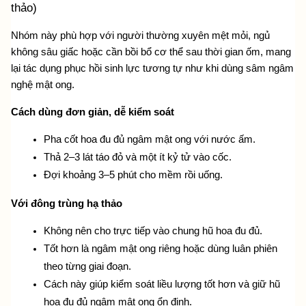
thảo)
Nhóm này phù hợp với người thường xuyên mệt mỏi, ngủ 
không sâu giấc hoặc cần bồi bổ cơ thể sau thời gian ốm, mang 
lại tác dụng phục hồi sinh lực tương tự như khi dùng
 sâm ngâm 
nghệ mật ong.
Cách dùng đơn giản, dễ kiểm soát
Pha cốt hoa đu đủ ngâm mật ong với nước ấm.
Thả 2–3 lát táo đỏ và một ít kỷ tử vào cốc.
Đợi khoảng 3–5 phút cho mềm rồi uống.
Với đông trùng hạ thảo
Không nên cho trực tiếp vào chung hũ hoa đu đủ.
Tốt hơn là ngâm mật ong riêng hoặc dùng luân phiên 
theo từng giai đoạn.
Cách này giúp kiểm soát liều lượng tốt hơn và giữ hũ 
hoa đu đủ ngâm mật ong ổn định.