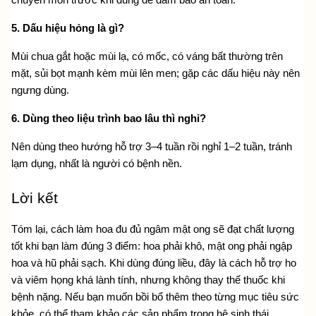
5. Dấu hiệu hỏng là gì?
Mùi chua gắt hoặc mùi lạ, có mốc, có váng bất thường trên 
mặt, sủi bọt mạnh kèm mùi lên men; gặp các dấu hiệu này nên 
ngưng dùng.
6. Dùng theo liệu trình bao lâu thì nghỉ?
Nên dùng theo hướng hỗ trợ 3–4 tuần rồi nghỉ 1–2 tuần, tránh 
lạm dụng, nhất là người có bệnh nền.
Lời kết
Tóm lại, cách làm hoa đu đủ ngâm mật ong sẽ đạt chất lượng 
tốt khi bạn làm đúng 3 điểm: hoa phải khô, mật ong phải ngập 
hoa và hũ phải sạch. Khi dùng đúng liều, đây là cách hỗ trợ ho 
và viêm họng khá lành tính, nhưng không thay thế thuốc khi 
bệnh nặng. Nếu bạn muốn bồi bổ thêm theo từng mục tiêu sức 
khỏe, có thể tham khảo các sản phẩm trong hệ sinh thái 