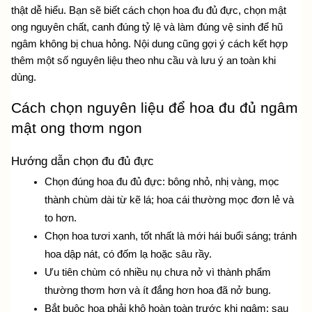
thật dễ hiểu. Bạn sẽ biết cách chọn hoa đu đủ đực, chọn mật 
ong nguyên chất, canh đúng tỷ lệ và làm đúng vệ sinh để hũ 
ngâm không bị chua hỏng. Nội dung cũng gợi ý cách kết hợp 
thêm một số nguyên liệu theo nhu cầu và lưu ý an toàn khi 
dùng. 
Cách chọn nguyên liệu để hoa đu đủ ngâm 
mật ong thơm ngon
Hướng dẫn chọn đu đủ đực
Chọn đúng hoa đu đủ đực: bông nhỏ, nhị vàng, mọc 
thành chùm dài từ kẽ lá; hoa cái thường mọc đơn lẻ và 
to hơn. 
Chọn hoa tươi xanh, tốt nhất là mới hái buổi sáng; tránh 
hoa dập nát, có đốm lạ hoặc sâu rầy.
Ưu tiên chùm có nhiều nụ chưa nở vì thành phẩm 
thường thơm hơn và ít đắng hơn hoa đã nở bung.
Bắt buộc hoa phải khô hoàn toàn trước khi ngâm: sau 