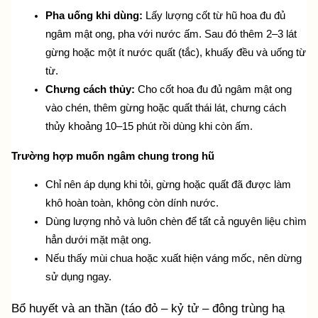
Pha uống khi dùng:
 Lấy lượng cốt từ hũ hoa đu đủ 
ngâm mật ong, pha với nước ấm. Sau đó thêm 2–3 lát 
gừng hoặc một ít nước quất (tắc), khuấy đều và uống từ 
từ.
Chưng cách thủy:
 Cho cốt hoa đu đủ ngâm mật ong 
vào chén, thêm gừng hoặc quất thái lát, chưng cách 
thủy khoảng 10–15 phút rồi dùng khi còn ấm.
Trường hợp muốn ngâm chung trong hũ
Chỉ nên áp dụng khi tỏi, gừng hoặc quất đã được làm 
khô hoàn toàn, không còn dính nước.
Dùng lượng nhỏ và luôn chèn để tất cả nguyên liệu chìm 
hẳn dưới mặt mật ong.
Nếu thấy mùi chua hoặc xuất hiện váng mốc, nên dừng 
sử dụng ngay.
Bổ huyết và an thần (táo đỏ – kỷ tử – đông trùng hạ 