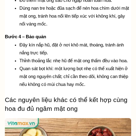
Đổ thêm mật ong sao cho ngập hoàn toàn hoa.
Dùng nan tre hoặc đũa sạch để nén hoa chìm dưới mặt 
mật ong, tránh hoa nổi lên tiếp xúc với không khí, gây 
nổi váng mốc.
Bước 4 – Bảo quản
Đậy kín nắp hũ, đặt ở nơi khô mát, thoáng, tránh ánh 
nắng trực tiếp.
Thỉnh thoảng lắc nhẹ hũ để mật ong thấm đều vào hoa.
Quan sát bọt khí: một lượng bọt nhẹ có thể xuất hiện ở 
mật ong nguyên chất; chỉ cần theo dõi, không can thiệp 
nếu không có mùi chua hay mốc.
Các nguyên liệu khác có thể kết hợp cùng 
hoa đu đủ ngâm mật ong