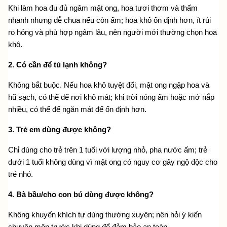
Khi làm hoa đu đủ ngâm mật ong, hoa tươi thơm và thấm 
nhanh nhưng dễ chua nếu còn ẩm; hoa khô ổn định hơn, ít rủi 
ro hỏng và phù hợp ngâm lâu, nên người mới thường chọn hoa 
khô.
2. Có cần để tủ lạnh không?
Không bắt buộc. Nếu hoa khô tuyệt đối, mật ong ngập hoa và 
hũ sạch, có thể để nơi khô mát; khi trời nóng ẩm hoặc mở nắp 
nhiều, có thể để ngăn mát để ổn định hơn.
3. Trẻ em dùng được không?
Chỉ dùng cho trẻ trên 1 tuổi với lượng nhỏ, pha nước ấm; trẻ 
dưới 1 tuổi không dùng vì mật ong có nguy cơ gây ngộ độc cho 
trẻ nhỏ.
4. Bà bầu/cho con bú dùng được không?
Không khuyến khích tự dùng thường xuyên; nên hỏi ý kiến 
chuyên môn trước khi dùng để đảm bảo an toàn.