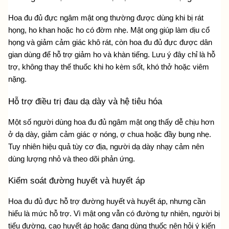
Hoa đu đủ đực ngâm mật ong thường được dùng khi bị rát 
họng, ho khan hoặc ho có đờm nhẹ. Mật ong giúp làm dịu cổ 
họng và giảm cảm giác khô rát, còn hoa đu đủ đực được dân 
gian dùng để hỗ trợ giảm ho và khàn tiếng. Lưu ý đây chỉ là hỗ 
trợ, không thay thế thuốc khi ho kèm sốt, khó thở hoặc viêm 
nặng.
Hỗ trợ điều trị đau dạ dày và hệ tiêu hóa
Một số người dùng hoa đu đủ ngâm mật ong thấy dễ chịu hơn 
ở dạ dày, giảm cảm giác ợ nóng, ợ chua hoặc đầy bụng nhẹ. 
Tuy nhiên hiệu quả tùy cơ địa, người dạ dày nhạy cảm nên 
dùng lượng nhỏ và theo dõi phản ứng.
Kiểm soát đường huyết và huyết áp
Hoa đu đủ đực hỗ trợ đường huyết và huyết áp, nhưng cần 
hiểu là mức hỗ trợ. Vì mật ong vẫn có đường tự nhiên, người bị 
tiểu đường, cao huyết áp hoặc đang dùng thuốc nên hỏi ý kiến 