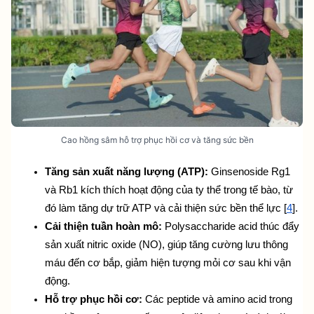
Cao hồng sâm hỗ trợ phục hồi cơ và tăng sức bền
Tăng sản xuất năng lượng (ATP):
 Ginsenoside Rg1 
và Rb1 kích thích hoạt động của ty thể trong tế bào, từ 
đó làm tăng dự trữ ATP và cải thiện sức bền thể lực [
4
].
Cải thiện tuần hoàn mô:
 Polysaccharide acid thúc đẩy 
sản xuất nitric oxide (NO), giúp tăng cường lưu thông 
máu đến cơ bắp, giảm hiện tượng mỏi cơ sau khi vận 
động.
Hỗ trợ phục hồi cơ:
 Các peptide và amino acid trong 