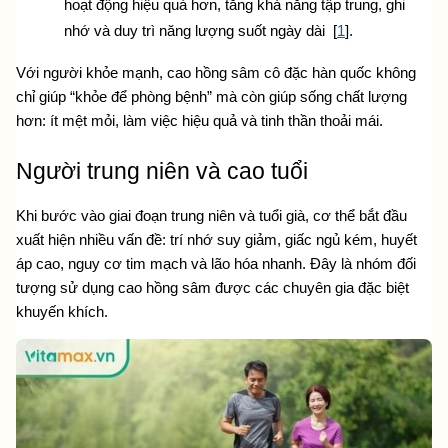
hoạt động hiệu quả hơn, tăng khả năng tập trung, ghi 
nhớ và duy trì năng lượng suốt ngày dài  [
1
].
Với người khỏe mạnh, cao hồng sâm cô đặc hàn quốc không 
chỉ giúp “khỏe để phòng bệnh” mà còn giúp sống chất lượng 
hơn: ít mệt mỏi, làm việc hiệu quả và tinh thần thoải mái.
Người trung niên và cao tuổi
Khi bước vào giai đoạn trung niên và tuổi già, cơ thể bắt đầu 
xuất hiện nhiều vấn đề: trí nhớ suy giảm, giấc ngủ kém, huyết 
áp cao, nguy cơ tim mạch và lão hóa nhanh. Đây là nhóm đối 
tượng sử dụng cao hồng sâm được các chuyên gia đặc biệt 
khuyến khích.