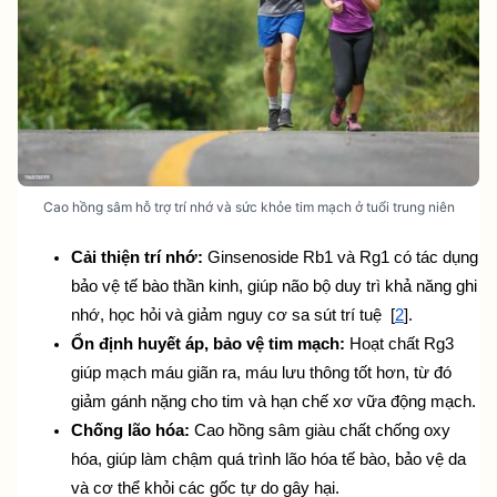
Cao hồng sâm hỗ trợ trí nhớ và sức khỏe tim mạch ở tuổi trung niên
Cải thiện trí nhớ:
 Ginsenoside Rb1 và Rg1 có tác dụng 
bảo vệ tế bào thần kinh, giúp não bộ duy trì khả năng ghi 
nhớ, học hỏi và giảm nguy cơ sa sút trí tuệ  [
2
].
Ổn định huyết áp, bảo vệ tim mạch:
 Hoạt chất Rg3 
giúp mạch máu giãn ra, máu lưu thông tốt hơn, từ đó 
giảm gánh nặng cho tim và hạn chế xơ vữa động mạch.
Chống lão hóa:
 Cao hồng sâm giàu chất chống oxy 
hóa, giúp làm chậm quá trình lão hóa tế bào, bảo vệ da 
và cơ thể khỏi các gốc tự do gây hại.