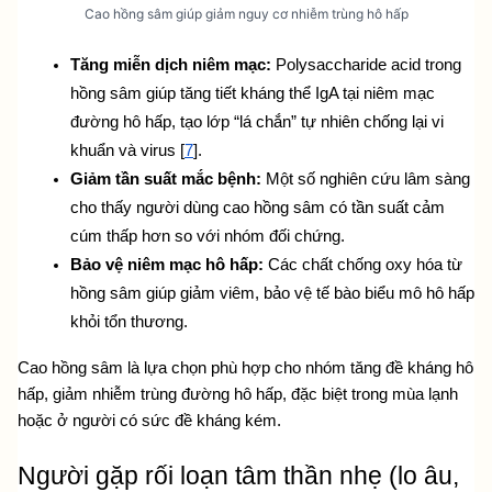
Cao hồng sâm giúp giảm nguy cơ nhiễm trùng hô hấp
Tăng miễn dịch niêm mạc:
 Polysaccharide acid trong 
hồng sâm giúp tăng tiết kháng thể IgA tại niêm mạc 
đường hô hấp, tạo lớp “lá chắn” tự nhiên chống lại vi 
khuẩn và virus [
7
].
Giảm tần suất mắc bệnh:
 Một số nghiên cứu lâm sàng 
cho thấy người dùng cao hồng sâm có tần suất cảm 
cúm thấp hơn so với nhóm đối chứng.
Bảo vệ niêm mạc hô hấp:
 Các chất chống oxy hóa từ 
hồng sâm giúp giảm viêm, bảo vệ tế bào biểu mô hô hấp 
khỏi tổn thương.
Cao hồng sâm là lựa chọn phù hợp cho nhóm tăng đề kháng hô 
hấp, giảm nhiễm trùng đường hô hấp, đặc biệt trong mùa lạnh 
hoặc ở người có sức đề kháng kém.
Người gặp rối loạn tâm thần nhẹ (lo âu, 