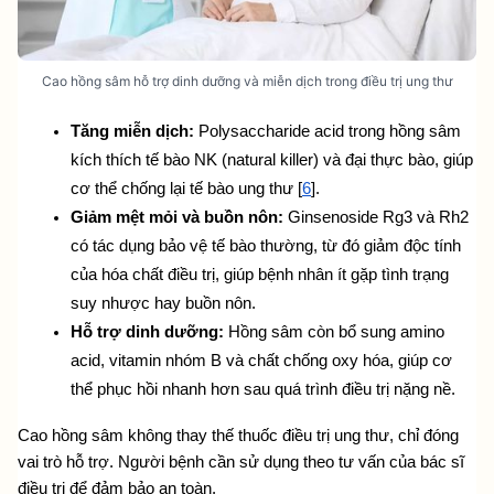
Cao hồng sâm hỗ trợ dinh dưỡng và miễn dịch trong điều trị ung thư
Tăng miễn dịch:
 Polysaccharide acid trong hồng sâm 
kích thích tế bào NK (natural killer) và đại thực bào, giúp 
cơ thể chống lại tế bào ung thư [
6
].
Giảm mệt mỏi và buồn nôn:
 Ginsenoside Rg3 và Rh2 
có tác dụng bảo vệ tế bào thường, từ đó giảm độc tính 
của hóa chất điều trị, giúp bệnh nhân ít gặp tình trạng 
suy nhược hay buồn nôn.
Hỗ trợ dinh dưỡng:
 Hồng sâm còn bổ sung amino 
acid, vitamin nhóm B và chất chống oxy hóa, giúp cơ 
thể phục hồi nhanh hơn sau quá trình điều trị nặng nề.
Cao hồng sâm không thay thế thuốc điều trị ung thư, chỉ đóng 
vai trò hỗ trợ. Người bệnh cần sử dụng theo tư vấn của bác sĩ 
điều trị để đảm bảo an toàn.