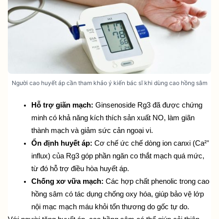
Người cao huyết áp cần tham khảo ý kiến bác sĩ khi dùng cao hồng sâm
Hỗ trợ giãn mạch:
 Ginsenoside Rg3 đã được chứng 
minh có khả năng kích thích sản xuất NO, làm giãn 
thành mạch và giảm sức cản ngoại vi.
Ổn định huyết áp:
 Cơ chế ức chế dòng ion canxi (Ca²⁺ 
influx) của Rg3 góp phần ngăn co thắt mạch quá mức, 
từ đó hỗ trợ điều hòa huyết áp.
Chống xơ vữa mạch:
 Các hợp chất phenolic trong cao 
hồng sâm có tác dụng chống oxy hóa, giúp bảo vệ lớp 
nội mạc mạch máu khỏi tổn thương do gốc tự do.