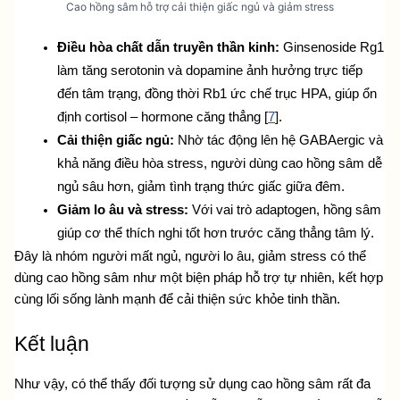
Cao hồng sâm hỗ trợ cải thiện giấc ngủ và giảm stress
Điều hòa chất dẫn truyền thần kinh:
 Ginsenoside Rg1 
làm tăng serotonin và dopamine ảnh hưởng trực tiếp 
đến tâm trạng, đồng thời Rb1 ức chế trục HPA, giúp ổn 
định cortisol – hormone căng thẳng [
7
].
Cải thiện giấc ngủ:
 Nhờ tác động lên hệ GABAergic và 
khả năng điều hòa stress, người dùng cao hồng sâm dễ 
ngủ sâu hơn, giảm tình trạng thức giấc giữa đêm.
Giảm lo âu và stress:
 Với vai trò adaptogen, hồng sâm 
giúp cơ thể thích nghi tốt hơn trước căng thẳng tâm lý.
Đây là nhóm người mất ngủ, người lo âu, giảm stress có thể 
dùng cao hồng sâm như một biện pháp hỗ trợ tự nhiên, kết hợp 
cùng lối sống lành mạnh để cải thiện sức khỏe tinh thần.
Kết luận
Như vậy, có thể thấy đối tượng sử dụng cao hồng sâm rất đa 