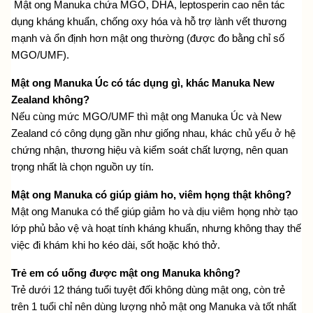
 Mật ong Manuka chứa MGO, DHA, leptosperin cao nên tác 
dụng kháng khuẩn, chống oxy hóa và hỗ trợ lành vết thương 
mạnh và ổn định hơn mật ong thường (được đo bằng chỉ số 
MGO/UMF).
Mật ong Manuka Úc có tác dụng gì, khác Manuka New 
Zealand không?
Nếu cùng mức MGO/UMF thì mật ong Manuka Úc và New 
Zealand có công dụng gần như giống nhau, khác chủ yếu ở hệ 
chứng nhận, thương hiệu và kiểm soát chất lượng, nên quan 
trọng nhất là chọn nguồn uy tín.
Mật ong Manuka có giúp giảm ho, viêm họng thật không?
Mật ong Manuka có thể giúp giảm ho và dịu viêm họng nhờ tạo 
lớp phủ bảo vệ và hoạt tính kháng khuẩn, nhưng không thay thế 
việc đi khám khi ho kéo dài, sốt hoặc khó thở.
Trẻ em có uống được mật ong Manuka không?
Trẻ dưới 12 tháng tuổi tuyệt đối không dùng mật ong, còn trẻ 
trên 1 tuổi chỉ nên dùng lượng nhỏ mật ong Manuka và tốt nhất 