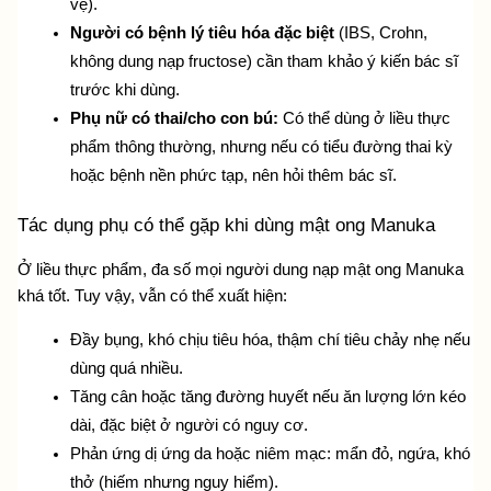
vệ).
Người có bệnh lý tiêu hóa đặc biệt
 (IBS, Crohn, 
không dung nạp fructose) cần tham khảo ý kiến bác sĩ 
trước khi dùng.
Phụ nữ có thai/cho con bú: 
Có thể dùng ở liều thực 
phẩm thông thường, nhưng nếu có tiểu đường thai kỳ 
hoặc bệnh nền phức tạp, nên hỏi thêm bác sĩ.
Tác dụng phụ có thể gặp khi dùng mật ong Manuka
Ở liều thực phẩm, đa số mọi người dung nạp mật ong Manuka 
khá tốt. Tuy vậy, vẫn có thể xuất hiện:
Đầy bụng, khó chịu tiêu hóa, thậm chí tiêu chảy nhẹ nếu 
dùng quá nhiều.
Tăng cân hoặc tăng đường huyết nếu ăn lượng lớn kéo 
dài, đặc biệt ở người có nguy cơ.
Phản ứng dị ứng da hoặc niêm mạc: mẩn đỏ, ngứa, khó 
thở (hiếm nhưng nguy hiểm).