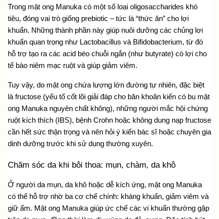
Trong mật ong Manuka có một số loại oligosaccharides khó 
tiêu, đóng vai trò giống prebiotic – tức là “thức ăn” cho lợi 
khuẩn. Những thành phần này giúp nuôi dưỡng các chủng lợi 
khuẩn quan trọng như Lactobacillus và Bifidobacterium, từ đó 
hỗ trợ tạo ra các acid béo chuỗi ngắn (như butyrate) có lợi cho 
tế bào niêm mạc ruột và giúp giảm viêm.
Tuy vậy, do mật ong chứa lượng lớn đường tự nhiên, đặc biệt 
là fructose (yếu tố cốt lõi giải đáp cho băn khoăn
 kiến có bu mật 
ong
 Manuka nguyên chất không), những người mắc hội chứng 
ruột kích thích (IBS), bệnh Crohn hoặc không dung nạp fructose 
cần hết sức thận trọng và nên hỏi ý kiến bác sĩ hoặc chuyên gia 
dinh dưỡng trước khi sử dụng thường xuyên.
Chăm sóc da khi bôi thoa: mụn, chàm, da khô
Ở người da mụn, da khô hoặc dễ kích ứng, mật ong Manuka 
có thể hỗ trợ nhờ ba cơ chế chính: kháng khuẩn, giảm viêm và 
giữ ẩm. Mật ong Manuka giúp ức chế các vi khuẩn thường gặp 