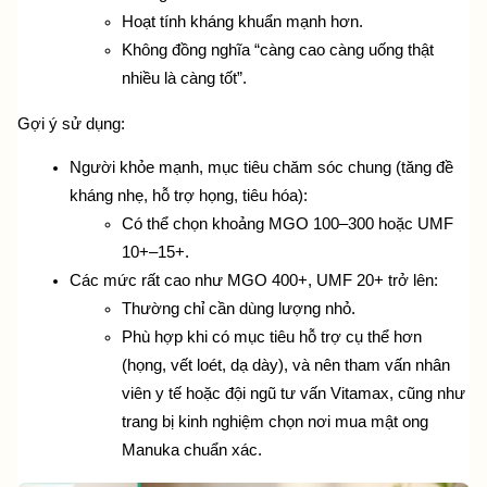
Hoạt tính kháng khuẩn mạnh hơn.
Không đồng nghĩa “càng cao càng uống thật 
nhiều là càng tốt”.
Gợi ý sử dụng:
Người khỏe mạnh, mục tiêu chăm sóc chung (tăng đề 
kháng nhẹ, hỗ trợ họng, tiêu hóa):
Có thể chọn khoảng MGO 100–300 hoặc UMF 
10+–15+.
Các mức rất cao như MGO 400+, UMF 20+ trở lên:
Thường chỉ cần dùng lượng nhỏ.
Phù hợp khi có mục tiêu hỗ trợ cụ thể hơn 
(họng, vết loét, dạ dày), và nên tham vấn nhân 
viên y tế hoặc đội ngũ tư vấn Vitamax, cũng như 
trang bị
 kinh nghiệm chọn nơi mua mật ong 
Manuka chuẩn xác.