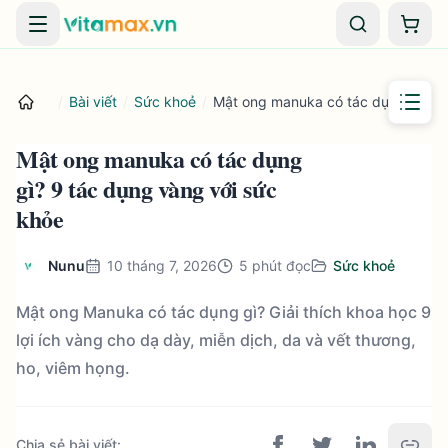
Danh mục
Giỏ 
/
Bài viết
/
Sức khoẻ
/
Mật ong manuka có tác dụng gì? 9 
Mật ong manuka có tác dụng
gì? 9 tác dụng vàng với sức
khỏe
Nunu
10 tháng 7, 2026
5
phút đọc
Sức khoẻ
Mật ong Manuka có tác dụng gì? Giải thích khoa học 9
lợi ích vàng cho dạ dày, miễn dịch, da và vết thương,
ho, viêm họng.
Chia sẻ bài viết
: