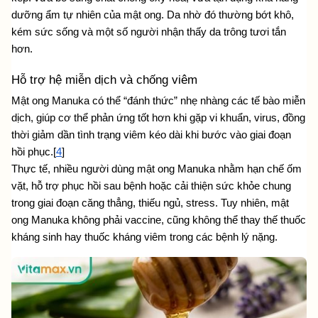
dưỡng ẩm tự nhiên của mật ong. Da nhờ đó thường bớt khô, 
kém sức sống và một số người nhận thấy da trông tươi tắn 
hơn.
Hỗ trợ hệ miễn dịch và chống viêm
Mật ong Manuka có thể “đánh thức” nhẹ nhàng các tế bào miễn 
dịch, giúp cơ thể phản ứng tốt hơn khi gặp vi khuẩn, virus, đồng 
thời giảm dần tình trạng viêm kéo dài khi bước vào giai đoạn 
hồi phục.[
4
]
Thực tế, nhiều người dùng mật ong Manuka nhằm hạn chế ốm 
vặt, hỗ trợ phục hồi sau bệnh hoặc cải thiện sức khỏe chung 
trong giai đoạn căng thẳng, thiếu ngủ, stress. Tuy nhiên, mật 
ong Manuka không phải vaccine, cũng không thể thay thế thuốc 
kháng sinh hay thuốc kháng viêm trong các bệnh lý nặng.