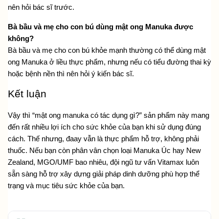
nên hỏi bác sĩ trước.
Bà bầu và mẹ cho con bú dùng mật ong Manuka được 
không?
Bà bầu và mẹ cho con bú khỏe mạnh thường có thể dùng mật 
ong Manuka ở liều thực phẩm, nhưng nếu có tiểu đường thai kỳ 
hoặc bệnh nền thì nên hỏi ý kiến bác sĩ.
Kết luận
Vậy thì “mật ong manuka có tác dụng gì?” sản phẩm này mang 
đến rất nhiều lợi ích cho sức khỏe của bạn khi sử dụng đúng 
cách. Thế nhưng, đaay vẫn là thực phẩm hỗ trợ, không phải 
thuốc. Nếu bạn còn phân vân chọn loại Manuka Úc hay New 
Zealand, MGO/UMF bao nhiêu, đội ngũ tư vấn Vitamax luôn 
sẵn sàng hỗ trợ xây dựng giải pháp dinh dưỡng phù hợp thể 
trạng và mục tiêu sức khỏe của bạn.