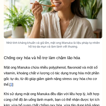
Nhờ tính kháng khuẩn và giữ ẩm, mật ong Manuka là liệu pháp tự nhiên
hỗ trợ da mụn và làm lành vết thương.
Chống oxy hóa và hỗ trợ làm chậm lão hóa
Mật ong Manuka chứa nhiều polyphenol, flavonoid và một số 
vitamin, khoáng chất vi lượng có tác dụng trung hòa một phần 
gốc tự do, từ đó giúp giảm gánh nặng stress oxy hóa cho cơ 
thể.[
3
]
Khi sử dụng mật ong Manuka đều đặn với liều hợp lý, kết hợp 
cùng chế độ ăn uống lành mạnh, bạn có thể nhận được lợi ích 
kép: vừa bổ sung chất chống oxy hóa, vừa tận dụng khả năng 