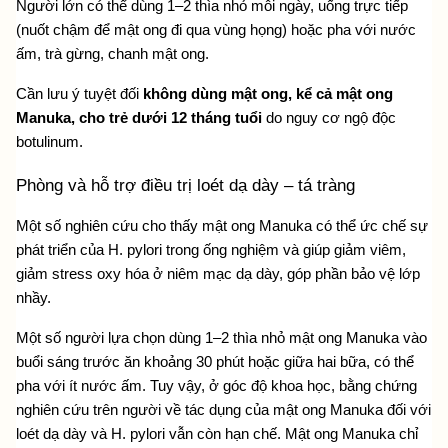
Người lớn có thể dùng 1–2 thìa nhỏ mỗi ngày, uống trực tiếp 
(nuốt chậm để mật ong đi qua vùng họng) hoặc pha với nước 
ấm, trà gừng, chanh mật ong.
Cần lưu ý tuyệt đối 
không dùng mật ong, kể cả mật ong 
Manuka, cho trẻ dưới 12 tháng tuổi
 do nguy cơ ngộ độc 
botulinum.
Phòng và hỗ trợ điều trị loét dạ dày – tá tràng
Một số nghiên cứu cho thấy mật ong Manuka có thể ức chế sự 
phát triển của H. pylori trong ống nghiệm và giúp giảm viêm, 
giảm stress oxy hóa ở niêm mạc dạ dày, góp phần bảo vệ lớp 
nhầy.
Một số người lựa chọn dùng 1–2 thìa nhỏ mật ong Manuka vào 
buổi sáng trước ăn khoảng 30 phút hoặc giữa hai bữa, có thể 
pha với ít nước ấm. Tuy vậy, ở góc độ khoa học, bằng chứng 
nghiên cứu trên người về tác dụng của mật ong Manuka đối với 
loét dạ dày và H. pylori vẫn còn hạn chế. Mật ong Manuka chỉ 