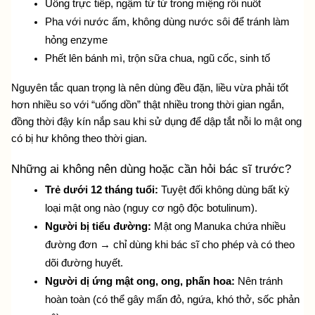
Uống trực tiếp, ngậm từ từ trong miệng rồi nuốt
Pha với nước ấm, không dùng nước sôi để tránh làm 
hỏng enzyme
Phết lên bánh mì, trộn sữa chua, ngũ cốc, sinh tố
Nguyên tắc quan trọng là nên dùng đều đặn, liều vừa phải tốt 
hơn nhiều so với “uống dồn” thật nhiều trong thời gian ngắn, 
đồng thời đậy kín nắp sau khi sử dụng để dập tắt nỗi lo 
mật ong 
có bị hư không 
theo thời gian.
Những ai không nên dùng hoặc cần hỏi bác sĩ trước?
Trẻ dưới 12 tháng tuổi:
 Tuyệt đối không dùng bất kỳ 
loại mật ong nào (nguy cơ ngộ độc botulinum).
Người bị tiểu đường: 
Mật ong Manuka chứa nhiều 
đường đơn → chỉ dùng khi bác sĩ cho phép và có theo 
dõi đường huyết.
Người dị ứng mật ong, ong, phấn hoa:
 Nên tránh 
hoàn toàn (có thể gây mẩn đỏ, ngứa, khó thở, sốc phản 