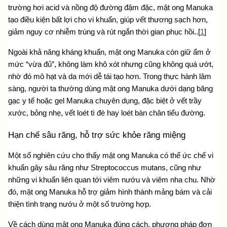
trường hơi acid và nồng độ đường đậm đặc, mật ong Manuka 
tạo điều kiện bất lợi cho vi khuẩn, giúp vết thương sạch hơn, 
giảm nguy cơ nhiễm trùng và rút ngắn thời gian phục hồi..[
1
]
Ngoài khả năng kháng khuẩn, mật ong Manuka còn giữ ẩm ở 
mức “vừa đủ”, không làm khô xót nhưng cũng không quá ướt, 
nhờ đó mô hạt và da mới dễ tái tạo hơn. Trong thực hành lâm 
sàng, người ta thường dùng mật ong Manuka dưới dạng băng 
gạc y tế hoặc gel Manuka chuyên dụng, đặc biệt ở vết trầy 
xước, bỏng nhẹ, vết loét tì đè hay loét bàn chân tiểu đường.
Hạn chế sâu răng, hỗ trợ sức khỏe răng miệng
Một số nghiên cứu cho thấy mật ong Manuka có thể ức chế vi 
khuẩn gây sâu răng như Streptococcus mutans, cũng như 
những vi khuẩn liên quan tới viêm nướu và viêm nha chu. Nhờ 
đó, mật ong Manuka hỗ trợ giảm hình thành mảng bám và cải 
thiện tình trạng nướu ở một số trường hợp.
Về 
cách dùng mật ong Manuka đúng cách,
 phương pháp đơn 