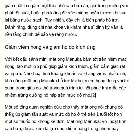
giản nhất là ngậm một thìa nhỏ sau bữa ăn, giữ trong miệng vài 
phút rồi nuốt, hoặc pha loãng để súc miệng ngắn trước khi súc 
lại bằng nước sạch. Tuy nhiên, đây chỉ là biện pháp hỗ trợ. 
Đánh răng, dùng chỉ nha khoa và khám nha sĩ định kỳ vẫn là 
nền tảng chính để bảo vệ răng nướu.
Giảm viêm họng và giảm ho do kích ứng
Với kết cấu sánh mịn, mật ong Manuka bám tốt trên niêm mạc 
họng, tạo một lớp phủ giúp giảm kích thích, giảm cảm giác rát 
và ngứa. Nhờ hoạt tính kháng khuẩn và kháng virus nhất định, 
khả năng mật 
ong Manuka hỗ trợ khi ho, viêm họng
 đóng vai trò 
quan trọng giúp cơ thể trong quá trình tự hồi phục khi mắc các 
nhiễm trùng đường hô hấp trên mức độ nhẹ.[
2
]
Một số tổng quan nghiên cứu cho thấy mật ong nói chung có 
thể giúp giảm tần suất và mức độ ho ở trẻ trên 1 tuổi tốt hơn 
một số thuốc ho không kê đơn. Mật ong Manuka, với hoạt tính 
cao hơn, được xem là lựa chọn tiềm năng trong nhóm này. 