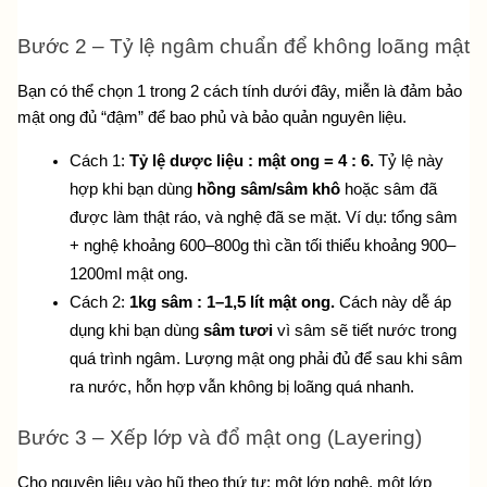
Bước 2 – Tỷ lệ ngâm chuẩn để không loãng mật
Bạn có thể chọn 1 trong 2 cách tính dưới đây, miễn là đảm bảo 
mật ong đủ “đậm” để bao phủ và bảo quản nguyên liệu.
Cách 1: 
Tỷ lệ dược liệu : mật ong = 4 : 6. 
Tỷ lệ này 
hợp khi bạn dùng 
hồng sâm/sâm khô
 hoặc sâm đã 
được làm thật ráo, và nghệ đã se mặt. Ví dụ: tổng sâm 
+ nghệ khoảng 600–800g thì cần tối thiểu khoảng 900–
1200ml mật ong.
Cách 2: 
1kg sâm : 1–1,5 lít mật ong. 
Cách này dễ áp 
dụng khi bạn dùng 
sâm tươi
 vì sâm sẽ tiết nước trong 
quá trình ngâm. Lượng mật ong phải đủ để sau khi sâm 
ra nước, hỗn hợp vẫn không bị loãng quá nhanh.
Bước 3 – Xếp lớp và đổ mật ong (Layering)
Cho nguyên liệu vào hũ theo thứ tự: một lớp nghệ, một lớp 