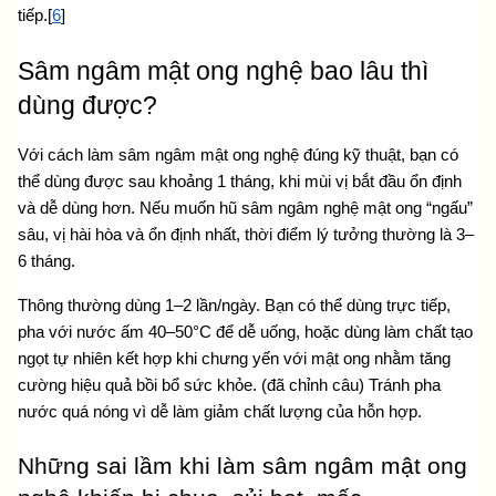
tiếp.[
6
]
Sâm ngâm mật ong nghệ bao lâu thì 
dùng được? 
Với cách làm sâm ngâm mật ong nghệ đúng kỹ thuật, bạn có 
thể dùng được sau khoảng 1 tháng, khi mùi vị bắt đầu ổn định 
và dễ dùng hơn. Nếu muốn hũ sâm ngâm nghệ mật ong “ngấu” 
sâu, vị hài hòa và ổn định nhất, thời điểm lý tưởng thường là 3–
6 tháng.
Thông thường dùng 1–2 lần/ngày. Bạn có thể dùng trực tiếp, 
pha với nước ấm 40–50°C để dễ uống, hoặc dùng làm chất tạo 
ngọt tự nhiên kết hợp khi 
chưng yến với mật ong 
nhằm tăng 
cường hiệu quả bồi bổ sức khỏe. (đã chỉnh câu) Tránh pha 
nước quá nóng vì dễ làm giảm chất lượng của hỗn hợp.
Những sai lầm khi làm sâm ngâm mật ong 