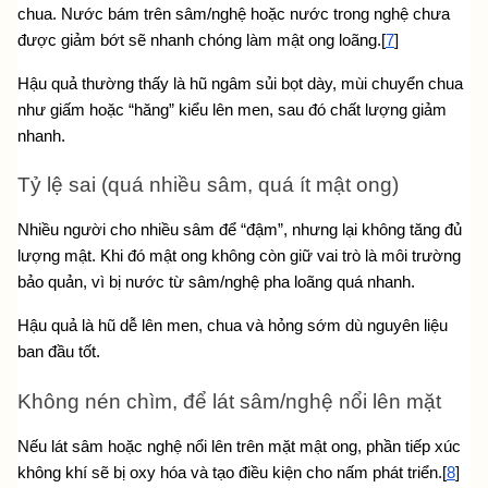
chua. Nước bám trên sâm/nghệ hoặc nước trong nghệ chưa 
được giảm bớt sẽ nhanh chóng làm mật ong loãng.[
7
]
Hậu quả thường thấy là hũ ngâm sủi bọt dày, mùi chuyển chua 
như giấm hoặc “hăng” kiểu lên men, sau đó chất lượng giảm 
nhanh.
Tỷ lệ sai (quá nhiều sâm, quá ít mật ong)
Nhiều người cho nhiều sâm để “đậm”, nhưng lại không tăng đủ 
lượng mật. Khi đó mật ong không còn giữ vai trò là môi trường 
bảo quản, vì bị nước từ sâm/nghệ pha loãng quá nhanh.
Hậu quả là hũ dễ lên men, chua và hỏng sớm dù nguyên liệu 
ban đầu tốt.
Không nén chìm, để lát sâm/nghệ nổi lên mặt
Nếu lát sâm hoặc nghệ nổi lên trên mặt mật ong, phần tiếp xúc 
không khí sẽ bị oxy hóa và tạo điều kiện cho nấm phát triển.[
8
]