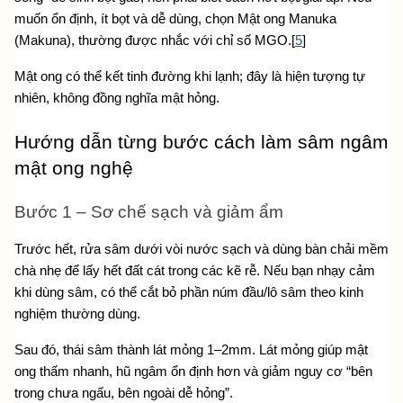
muốn ổn định, ít bọt và dễ dùng, chọn Mật ong Manuka 
(Makuna), thường được nhắc với chỉ số MGO.[
5
]
Mật ong có thể kết tinh đường khi lạnh; đây là hiện tượng tự 
nhiên, không đồng nghĩa mật hỏng.
Hướng dẫn từng bước cách làm sâm ngâm 
mật ong nghệ
Bước 1 – Sơ chế sạch và giảm ẩm 
Trước hết, rửa sâm dưới vòi nước sạch và dùng bàn chải mềm 
chà nhẹ để lấy hết đất cát trong các kẽ rễ. Nếu bạn nhạy cảm 
khi dùng sâm, có thể cắt bỏ phần núm đầu/lô sâm theo kinh 
nghiệm thường dùng.
Sau đó, thái sâm thành lát mỏng 1–2mm. Lát mỏng giúp mật 
ong thấm nhanh, hũ ngâm ổn định hơn và giảm nguy cơ “bên 
trong chưa ngấu, bên ngoài dễ hỏng”.