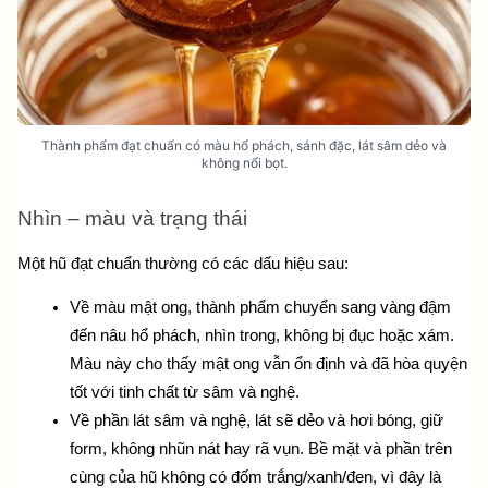
Thành phẩm đạt chuẩn có màu hổ phách, sánh đặc, lát sâm dẻo và
không nổi bọt.
Nhìn – màu và trạng thái
Một hũ đạt chuẩn thường có các dấu hiệu sau:
Về màu mật ong, thành phẩm chuyển sang vàng đậm 
đến nâu hổ phách, nhìn trong, không bị đục hoặc xám. 
Màu này cho thấy mật ong vẫn ổn định và đã hòa quyện 
tốt với tinh chất từ sâm và nghệ.
Về phần lát sâm và nghệ, lát sẽ dẻo và hơi bóng, giữ 
form, không nhũn nát hay rã vụn. Bề mặt và phần trên 
cùng của hũ không có đốm trắng/xanh/đen, vì đây là 