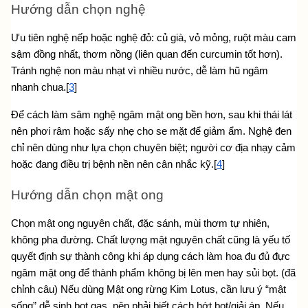
Hướng dẫn chọn nghệ
Ưu tiên nghệ nếp hoặc nghệ đỏ: củ già, vỏ mỏng, ruột màu cam 
sậm đồng nhất, thơm nồng (liên quan đến curcumin tốt hơn). 
Tránh nghệ non màu nhạt vì nhiều nước, dễ làm hũ ngâm 
nhanh chua.[
3
]
Để cách làm sâm nghệ ngâm mật ong bền hơn, sau khi thái lát 
nên phơi râm hoặc sấy nhẹ cho se mặt để giảm ẩm. Nghệ đen 
chỉ nên dùng như lựa chọn chuyên biệt; người cơ địa nhạy cảm 
hoặc đang điều trị bệnh nền nên cân nhắc kỹ.[
4
]
Hướng dẫn chọn mật ong
Chọn mật ong nguyên chất, đặc sánh, mùi thơm tự nhiên, 
không pha đường. Chất lượng mật nguyên chất cũng là yếu tố 
quyết định sự thành công khi áp dụng 
cách làm hoa đu đủ đực 
ngâm mật ong
 để thành phẩm không bị lên men hay sủi bọt. (đã 
chỉnh câu) Nếu dùng Mật ong rừng Kim Lotus, cần lưu ý “mật 
sống” dễ sinh bọt gas, nên phải biết cách hớt bọt/giải áp. Nếu 