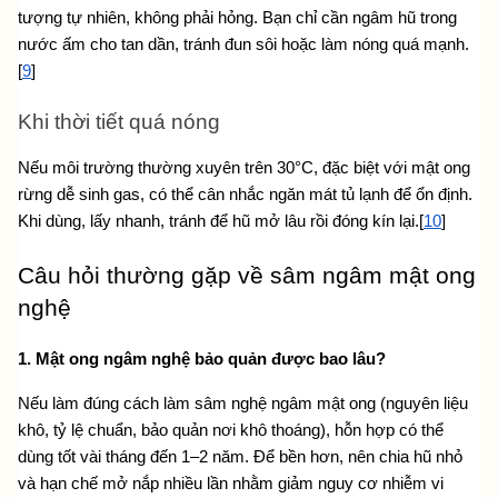
tượng tự nhiên, không phải hỏng. Bạn chỉ cần ngâm hũ trong 
nước ấm cho tan dần, tránh đun sôi hoặc làm nóng quá mạnh.
[
9
]
Khi thời tiết quá nóng
Nếu môi trường thường xuyên trên 30°C, đặc biệt với mật ong 
rừng dễ sinh gas, có thể cân nhắc ngăn mát tủ lạnh để ổn định. 
Khi dùng, lấy nhanh, tránh để hũ mở lâu rồi đóng kín lại.[
10
]
Câu hỏi thường gặp về sâm ngâm mật ong 
nghệ
1. Mật ong ngâm nghệ bảo quản được bao lâu?
Nếu làm đúng cách làm sâm nghệ ngâm mật ong (nguyên liệu 
khô, tỷ lệ chuẩn, bảo quản nơi khô thoáng), hỗn hợp có thể 
dùng tốt vài tháng đến 1–2 năm. Để bền hơn, nên chia hũ nhỏ 
và hạn chế mở nắp nhiều lần nhằm giảm nguy cơ nhiễm vi 