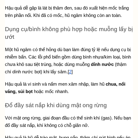
Hậu quả dễ gặp là lát bị thâm đen, sau đó xuất hiện mốc trắng 
trên phần nổi. Khi đã có mốc, hũ ngâm không còn an toàn.
Dụng cụ/bình không phù hợp hoặc muỗng lấy bị 
ướt
Một hũ ngâm có thể hỏng dù bạn làm đúng tỷ lệ nếu dụng cụ bị 
nhiễm bẩn. Các lỗi phổ biến gồm dùng bình nhựa/kim loại, bình 
chưa khô sau tiệt trùng, hoặc dùng muỗng 
dính nước
 (thậm 
chí dính nước bọt) khi lấy sâm.[
2
]
Hậu quả là vi sinh và nấm men xâm nhập, làm hũ 
chua, nổi 
váng, sủi bọt
 hoặc mốc nhanh.
Đổ đầy sát nắp khi dùng mật ong rừng
Với mật ong rừng, giai đoạn đầu có thể sinh khí (gas). Nếu bạn 
đổ đầy sát nắp, khí không có chỗ giãn nở.
Hậu quả là hũ dễ trào mật, bung nắp, thậm chí nứt bình nếu áp 