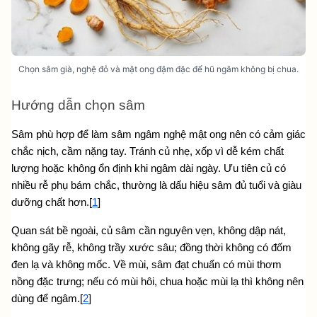
Chọn sâm già, nghệ đỏ và mật ong đậm đặc để hũ ngâm không bị chua.
Hướng dẫn chọn sâm
Sâm phù hợp để làm sâm ngâm nghệ mật ong nên có cảm giác 
chắc nịch, cầm nặng tay. Tránh củ nhẹ, xốp vì dễ kém chất 
lượng hoặc không ổn định khi ngâm dài ngày. Ưu tiên củ có 
nhiều rễ phụ bám chắc, thường là dấu hiệu sâm đủ tuổi và giàu 
dưỡng chất hơn.[
1
]
Quan sát bề ngoài, củ sâm cần nguyên vẹn, không dập nát, 
không gãy rễ, không trầy xước sâu; đồng thời không có đốm 
đen lạ và không mốc. Về mùi, sâm đạt chuẩn có mùi thơm 
nồng đặc trưng; nếu có mùi hôi, chua hoặc mùi lạ thì không nên 
dùng để ngâm.[
2
]