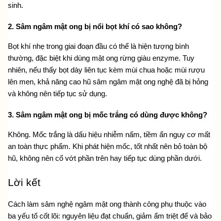
sinh.
2. Sâm ngâm mật ong bị nổi bọt khí có sao không?
Bọt khí nhẹ trong giai đoạn đầu có thể là hiện tượng bình 
thường, đặc biệt khi dùng mật ong rừng giàu enzyme. Tuy 
nhiên, nếu thấy bọt dày liên tục kèm mùi chua hoặc mùi rượu 
lên men, khả năng cao hũ sâm ngâm mật ong nghệ đã bị hỏng 
và không nên tiếp tục sử dụng.
3. Sâm ngâm mật ong bị mốc trắng có dùng được không?
Không. Mốc trắng là dấu hiệu nhiễm nấm, tiềm ẩn nguy cơ mất 
an toàn thực phẩm. Khi phát hiện mốc, tốt nhất nên bỏ toàn bộ 
hũ, không nên cố vớt phần trên hay tiếp tục dùng phần dưới.
Lời kết
Cách làm sâm nghệ ngâm mật ong thành công phụ thuộc vào 
ba yếu tố cốt lõi: nguyên liệu đạt chuẩn, giảm ẩm triệt để và bảo 