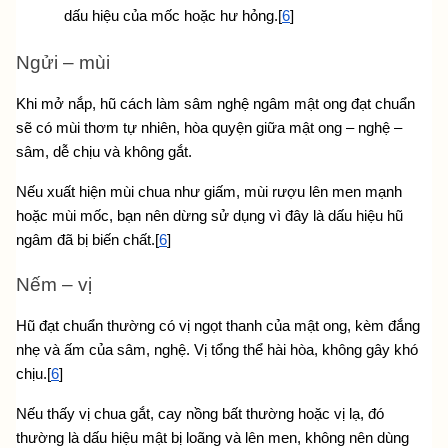
dấu hiệu của mốc hoặc hư hỏng.[
6
]
Ngửi – mùi
Khi mở nắp, hũ cách làm sâm nghệ ngâm mật ong đạt chuẩn 
sẽ có mùi thơm tự nhiên, hòa quyện giữa mật ong – nghệ – 
sâm, dễ chịu và không gắt.
Nếu xuất hiện mùi chua như giấm, mùi rượu lên men mạnh 
hoặc mùi mốc, bạn nên dừng sử dụng vì đây là dấu hiệu hũ 
ngâm đã bị biến chất.[
6
]
Nếm – vị
Hũ đạt chuẩn thường có vị ngọt thanh của mật ong, kèm đắng 
nhẹ và ấm của sâm, nghệ. Vị tổng thể hài hòa, không gây khó 
chịu.[
6
]
Nếu thấy vị chua gắt, cay nồng bất thường hoặc vị lạ, đó 
thường là dấu hiệu mật bị loãng và lên men, không nên dùng 