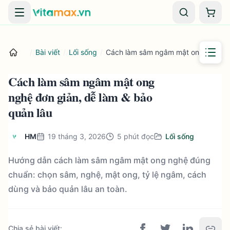
Danh mục
Giỏ 
/
Bài viết
/
Lối sống
/
Cách làm sâm ngâm mật ong nghệ đơ
Cách làm sâm ngâm mật ong
nghệ đơn giản, dễ làm & bảo
quản lâu
HM
19 tháng 3, 2026
5
phút đọc
Lối sống
Hướng dẫn cách làm sâm ngâm mật ong nghệ đúng
chuẩn: chọn sâm, nghệ, mật ong, tỷ lệ ngâm, cách
dùng và bảo quản lâu an toàn.
Chia sẻ bài viết
: