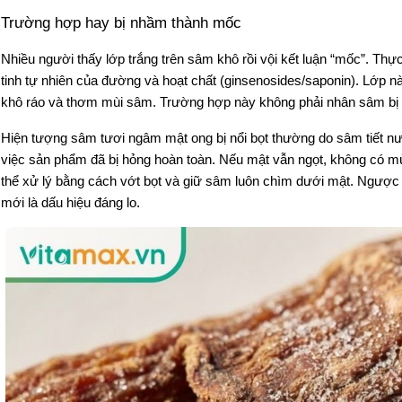
Trường hợp hay bị nhầm thành mốc 
Nhiều người thấy lớp trắng trên sâm khô rồi vội kết luận “mốc”. Thực
tinh tự nhiên của đường và hoạt chất (ginsenosides/saponin). Lớp n
khô ráo và thơm mùi sâm. Trường hợp này không phải nhân sâm bị
Hiện tượng
 sâm tươi ngâm mật ong bị nổi bọt 
thường do sâm tiết nư
việc sản phẩm đã bị hỏng hoàn toàn. Nếu mật vẫn ngọt, không có mù
thể xử lý bằng cách vớt bọt và giữ sâm luôn chìm dưới mật. Ngược lạ
mới là dấu hiệu đáng lo.