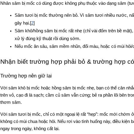
Nhân sâm bị mốc có dùng được không phụ thuộc vào dạng sâm (tư
Sâm tươi bị mốc thường nên bỏ. Vì sâm tươi nhiều nước, nấm
gây hại.[
2
]
Sâm khô/hồng sâm bị mốc rất nhẹ (chỉ vài đốm trên bề mặt), 
xử lý đúng kỹ thuật rồi dùng sớm.
Nếu mốc ăn sâu, sâm mềm nhũn, đổi màu, hoặc có mùi hôi/chu
Nhận biết trường hợp phải bỏ & trường hợp có 
Trường hợp nên giữ lại 
Với sâm khô bị mốc hoặc hồng sâm bị mốc nhẹ, bạn có thể cân nhắc g
trên vỏ, cạo đi là sạch; cầm củ sâm vẫn cứng; bẻ ra phần lõi bên tr
thơm sâm.
Với sâm tươi bị mốc, chỉ có một ngoại lệ rất “hẹp”: mốc mới chớm
không có mùi chua hoặc hôi. Nếu rơi vào tình huống này, điều kiện b
ngay trong ngày, không cất lại. 