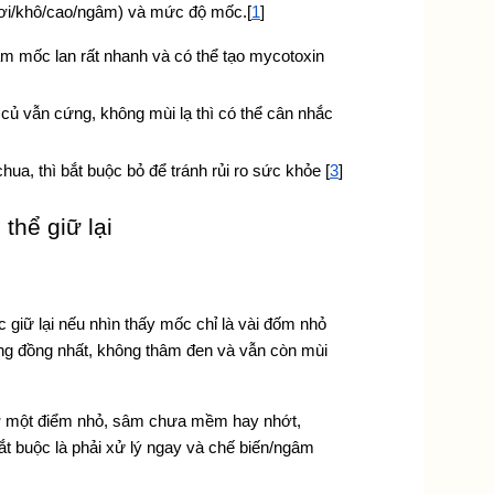
ơi/khô/cao/ngâm) và mức độ mốc.[
1
]
 mốc lan rất nhanh và có thể tạo mycotoxin 
củ vẫn cứng, không mùi lạ thì có thể cân nhắc 
a, thì bắt buộc bỏ để tránh rủi ro sức khỏe [
3
]
thể giữ lại
iữ lại nếu nhìn thấy mốc chỉ là vài đốm nhỏ 
ong đồng nhất, không thâm đen và vẫn còn mùi 
 ở một điểm nhỏ, sâm chưa mềm hay nhớt, 
ắt buộc là phải xử lý ngay và chế biến/ngâm 