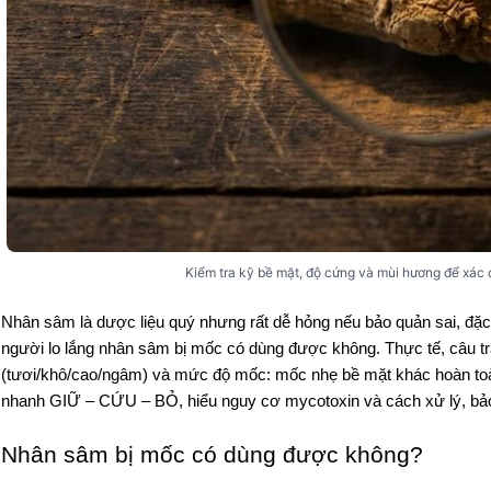
Kiểm tra kỹ bề mặt, độ cứng và mùi hương để xác
Nhân sâm là dược liệu quý nhưng rất dễ hỏng nếu bảo quản sai, đặc b
người lo lắng nhân sâm bị mốc có dùng được không. Thực tế, câu tr
(tươi/khô/cao/ngâm) và mức độ mốc: mốc nhẹ bề mặt khác hoàn toàn 
nhanh GIỮ – CỨU – BỎ, hiểu nguy cơ mycotoxin và cách xử lý, bảo
Nhân sâm bị mốc có dùng được không?