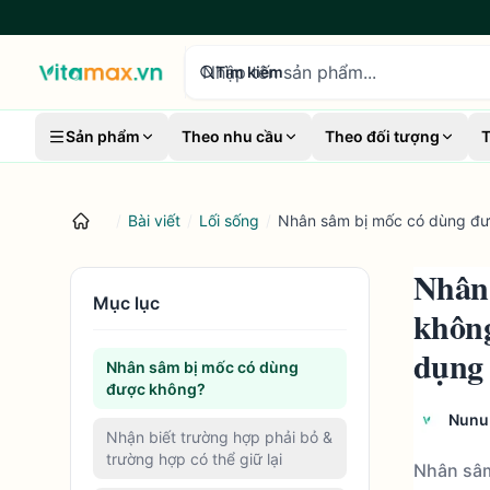
tìm kiếm sản phẩm
Tìm kiếm
Sản phẩm
Theo nhu cầu
Theo đối tượng
T
/
Bài viết
/
Lối sống
/
Nhân sâm bị mốc có dùng đượ
Nhân 
Mục lục
không
dụng 
Nhân sâm bị mốc có dùng
được không?
Nunu
Nhận biết trường hợp phải bỏ &
trường hợp có thể giữ lại
Nhân sâm