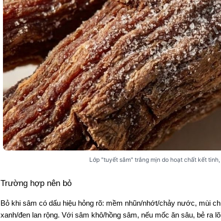
Lớp "tuyết sâm" trắng mịn do hoạt chất kết tinh
Trường hợp nên bỏ 
Bỏ khi sâm có dấu hiệu hỏng rõ: mềm nhũn/nhớt/chảy nước, mùi chu
xanh/đen lan rộng. Với sâm khô/hồng sâm, nếu mốc ăn sâu, bẻ ra l