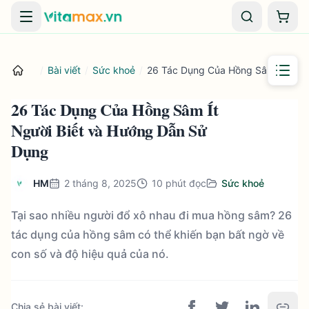
Danh mục
Giỏ 
/
Bài viết
/
Sức khoẻ
/
26 Tác Dụng Của Hồng Sâm Ít Ngườ
26 Tác Dụng Của Hồng Sâm Ít
Người Biết và Hướng Dẫn Sử
Dụng
HM
2 tháng 8, 2025
10
phút đọc
Sức khoẻ
Tại sao nhiều người đổ xô nhau đi mua hồng sâm? 26
tác dụng của hồng sâm có thể khiến bạn bất ngờ về
con số và độ hiệu quả của nó.
Chia sẻ bài viết
: