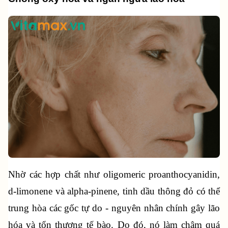
Nhờ các hợp chất như oligomeric proanthocyanidin, 
d-limonene và alpha-pinene, tinh dầu thông đỏ có thể 
trung hòa các gốc tự do - nguyên nhân chính gây lão 
hóa và tổn thương tế bào. Do đó, nó làm chậm quá 